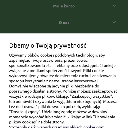
Moje konto
O nas
Popularne kategorie prezentowe
Dbamy o Twoją prywatność
Używamy plików cookie i podobnych technologii, aby
zapamiętać Twoje ustawienia, prezentować
spersonalizowane treści i reklamy oraz udostępniać funkcje
związane z mediami społecznościowymi. Pliki cookie
wykorzystujemy również do mierzenia ruchu i analizowania
sposobu korzystania z naszej strony internetowej.
Domyślnie włączone są jedynie pliki niezbędne do
Ul. Brukowa 6/8 lok. 57/58
poprawnego działania strony. Poniżej możesz zaakceptować
wszystkie rodzaje plików, klikając "Zaakceptuj wszystkie",
91-341 Łódź
lub odmówić i używania (z wyjątkiem niezbędnych). Możesz
NIP: 6751510615
też dostosować pliki do swoich potrzeb, wybierając
"Dostosuj zgody". Udzieloną zgodę możesz w dowolny
SKONTAKTUJ SIĘ Z NAMI:
momencie wycofać lub zmienić, klikając w link "Ustawienia
plików cookies" na dole strony.
Szczegóły o używanych przez nas plikach cookie oraz