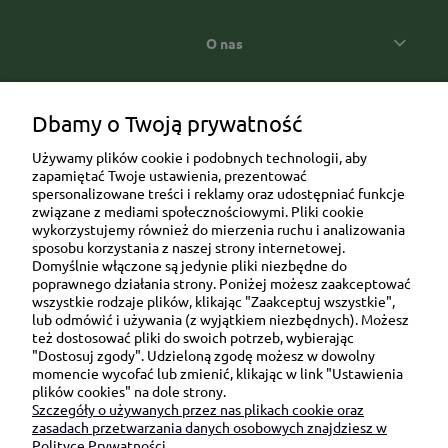
O nas
Popularne kategorie prezentowe
Dbamy o Twoją prywatność
Używamy plików cookie i podobnych technologii, aby
zapamiętać Twoje ustawienia, prezentować
spersonalizowane treści i reklamy oraz udostępniać funkcje
związane z mediami społecznościowymi. Pliki cookie
wykorzystujemy również do mierzenia ruchu i analizowania
sposobu korzystania z naszej strony internetowej.
Domyślnie włączone są jedynie pliki niezbędne do
Ul. Brukowa 6/8 lok. 57/58
poprawnego działania strony. Poniżej możesz zaakceptować
wszystkie rodzaje plików, klikając "Zaakceptuj wszystkie",
91-341 Łódź
lub odmówić i używania (z wyjątkiem niezbędnych). Możesz
NIP: 6751510615
też dostosować pliki do swoich potrzeb, wybierając
"Dostosuj zgody". Udzieloną zgodę możesz w dowolny
SKONTAKTUJ SIĘ Z NAMI:
momencie wycofać lub zmienić, klikając w link "Ustawienia
plików cookies" na dole strony.
Szczegóły o używanych przez nas plikach cookie oraz
sklep@be-happygifts.com
zasadach przetwarzania danych osobowych znajdziesz w
+48 690 172 872
Polityce Prywatności.