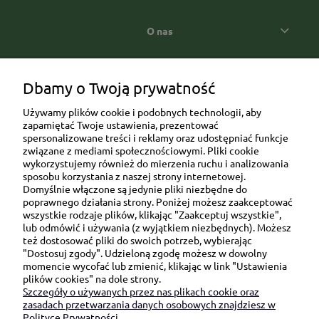
O nas
Popularne kategorie prezentowe
Dbamy o Twoją prywatność
Używamy plików cookie i podobnych technologii, aby
zapamiętać Twoje ustawienia, prezentować
spersonalizowane treści i reklamy oraz udostępniać funkcje
związane z mediami społecznościowymi. Pliki cookie
wykorzystujemy również do mierzenia ruchu i analizowania
sposobu korzystania z naszej strony internetowej.
Domyślnie włączone są jedynie pliki niezbędne do
Ul. Brukowa 6/8 lok. 57/58
poprawnego działania strony. Poniżej możesz zaakceptować
wszystkie rodzaje plików, klikając "Zaakceptuj wszystkie",
91-341 Łódź
lub odmówić i używania (z wyjątkiem niezbędnych). Możesz
NIP: 6751510615
też dostosować pliki do swoich potrzeb, wybierając
"Dostosuj zgody". Udzieloną zgodę możesz w dowolny
SKONTAKTUJ SIĘ Z NAMI:
momencie wycofać lub zmienić, klikając w link "Ustawienia
plików cookies" na dole strony.
Szczegóły o używanych przez nas plikach cookie oraz
sklep@be-happygifts.com
zasadach przetwarzania danych osobowych znajdziesz w
+48 690 172 872
Polityce Prywatności.