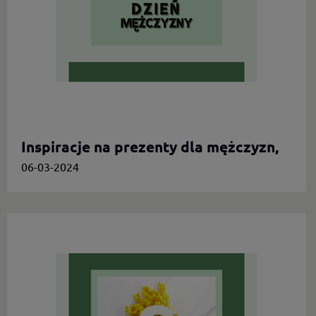
Inspiracje na prezenty dla mężczyzn,
którzy cenią oryginalność
06-03-2024