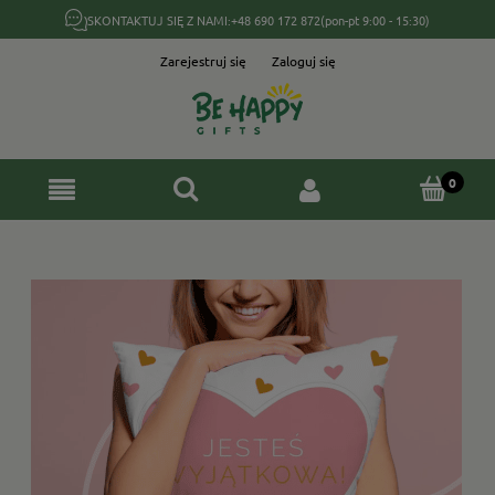
SKONTAKTUJ SIĘ Z NAMI:
+48 690 172 872
(pon-pt 9:00 - 15:30)
Zarejestruj się
Zaloguj się