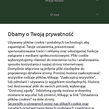
Moje konto
O nas
Popularne kategorie prezentowe
Dbamy o Twoją prywatność
Używamy plików cookie i podobnych technologii, aby
zapamiętać Twoje ustawienia, prezentować
spersonalizowane treści i reklamy oraz udostępniać funkcje
związane z mediami społecznościowymi. Pliki cookie
wykorzystujemy również do mierzenia ruchu i analizowania
sposobu korzystania z naszej strony internetowej.
Domyślnie włączone są jedynie pliki niezbędne do
Ul. Brukowa 6/8 lok. 57/58
poprawnego działania strony. Poniżej możesz zaakceptować
wszystkie rodzaje plików, klikając "Zaakceptuj wszystkie",
91-341 Łódź
lub odmówić i używania (z wyjątkiem niezbędnych). Możesz
NIP: 6751510615
też dostosować pliki do swoich potrzeb, wybierając
"Dostosuj zgody". Udzieloną zgodę możesz w dowolny
SKONTAKTUJ SIĘ Z NAMI:
momencie wycofać lub zmienić, klikając w link "Ustawienia
plików cookies" na dole strony.
Szczegóły o używanych przez nas plikach cookie oraz
sklep@be-happygifts.com
zasadach przetwarzania danych osobowych znajdziesz w