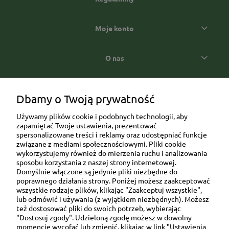
Moje konto
O nas
Popularne kategorie prezentowe
Dbamy o Twoją prywatność
Używamy plików cookie i podobnych technologii, aby
zapamiętać Twoje ustawienia, prezentować
spersonalizowane treści i reklamy oraz udostępniać funkcje
związane z mediami społecznościowymi. Pliki cookie
wykorzystujemy również do mierzenia ruchu i analizowania
sposobu korzystania z naszej strony internetowej.
Domyślnie włączone są jedynie pliki niezbędne do
Ul. Brukowa 6/8 lok. 57/58
poprawnego działania strony. Poniżej możesz zaakceptować
wszystkie rodzaje plików, klikając "Zaakceptuj wszystkie",
91-341 Łódź
lub odmówić i używania (z wyjątkiem niezbędnych). Możesz
NIP: 6751510615
też dostosować pliki do swoich potrzeb, wybierając
"Dostosuj zgody". Udzieloną zgodę możesz w dowolny
SKONTAKTUJ SIĘ Z NAMI:
momencie wycofać lub zmienić, klikając w link "Ustawienia