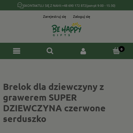
SKONTAKTUJ SIĘ Z NAMI:
+48 690 172 872
(pon-pt 9:00 - 15:30)
Zarejestruj się
Zaloguj się
Brelok dla dziewczyny z
grawerem SUPER
DZIEWCZYNA czerwone
serduszko