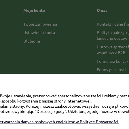
Moje konto
O nas
Twoje zamówienia
Kontakt i dane fi
Ustawienia konta
Polityka należyte
łańcuchu dostaw
Ulubione
Hurtowa sprzedaż
współpraca B2B
Formularz konta
Formy płatności
Czas realizacji z
Czas i koszty dos
Opinie Trustmate
woje ustawienia, prezentować spersonalizowane treści i reklamy oraz 
sposobu korzystania z naszej strony internetowej.
Mapa kategorii
łania strony. Poniżej możesz zaakceptować wszystkie rodzaje plików, k
otrzeb, wybierając "Dostosuj zgody". Udzieloną zgodę możesz w dowol
zetwarzania danych osobowych znajdziesz w Polityce Prywatności.