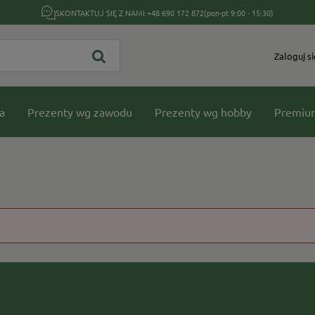
SKONTAKTUJ SIĘ Z NAMI:
+48 690 172 872
(pon-pt 9:00 - 15:30)
Zaloguj si
a
Prezenty wg zawodu
Prezenty wg hobby
Premiu