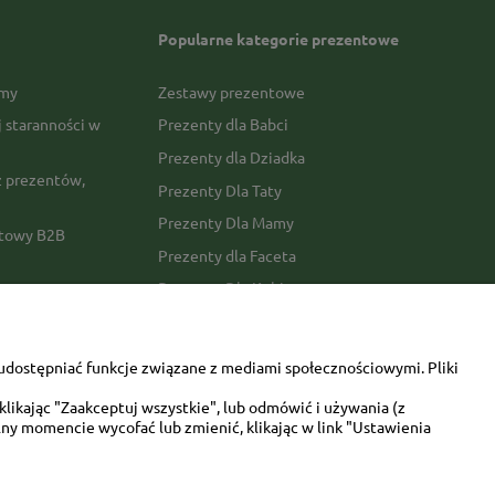
Popularne kategorie prezentowe
rmy
Zestawy prezentowe
j staranności w
Prezenty dla Babci
Prezenty dla Dziadka
 prezentów,
Prezenty Dla Taty
Prezenty Dla Mamy
ktowy B2B
Prezenty dla Faceta
Prezenty Dla Kobiety
amówienia
Dla miłośników zwierząt
tawy
Walentynki
udostępniać funkcje związane z mediami społecznościowymi. Pliki
Urodziny/imieniny
likając "Zaakceptuj wszystkie", lub odmówić i używania (z
ny momencie wycofać lub zmienić, klikając w link "Ustawienia