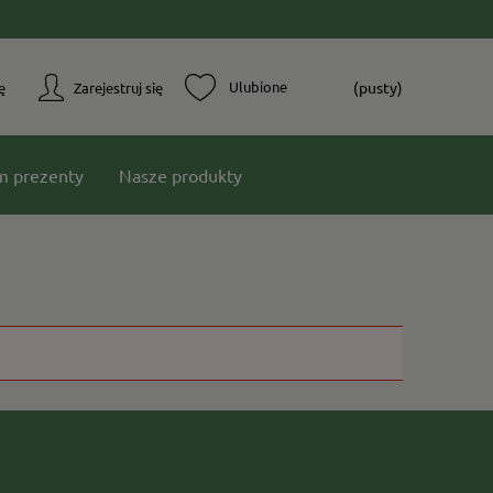
(pusty)
ę
Zarejestruj się
m prezenty
Nasze produkty