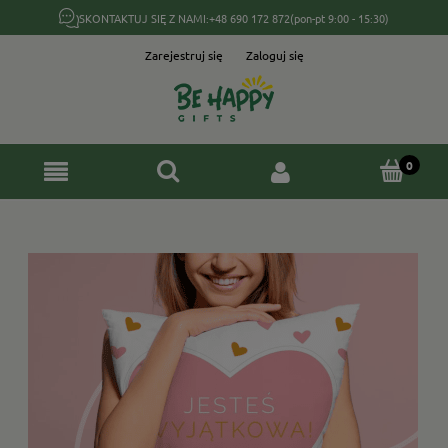
SKONTAKTUJ SIĘ Z NAMI:
+48 690 172 872
(pon-pt 9:00 - 15:30)
Zarejestruj się
Zaloguj się