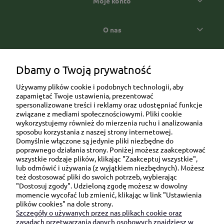
Moje konto
O nas
Popularne kategorie prezentowe
Dbamy o Twoją prywatność
Używamy plików cookie i podobnych technologii, aby
zapamiętać Twoje ustawienia, prezentować
spersonalizowane treści i reklamy oraz udostępniać funkcje
związane z mediami społecznościowymi. Pliki cookie
wykorzystujemy również do mierzenia ruchu i analizowania
sposobu korzystania z naszej strony internetowej.
Domyślnie włączone są jedynie pliki niezbędne do
Ul. Brukowa 6/8 lok. 57/58
poprawnego działania strony. Poniżej możesz zaakceptować
wszystkie rodzaje plików, klikając "Zaakceptuj wszystkie",
91-341 Łódź
lub odmówić i używania (z wyjątkiem niezbędnych). Możesz
NIP: 6751510615
też dostosować pliki do swoich potrzeb, wybierając
"Dostosuj zgody". Udzieloną zgodę możesz w dowolny
SKONTAKTUJ SIĘ Z NAMI:
momencie wycofać lub zmienić, klikając w link "Ustawienia
plików cookies" na dole strony.
Szczegóły o używanych przez nas plikach cookie oraz
sklep@be-happygifts.com
zasadach przetwarzania danych osobowych znajdziesz w