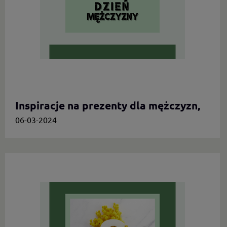
Inspiracje na prezenty dla mężczyzn,
którzy cenią oryginalność
06-03-2024