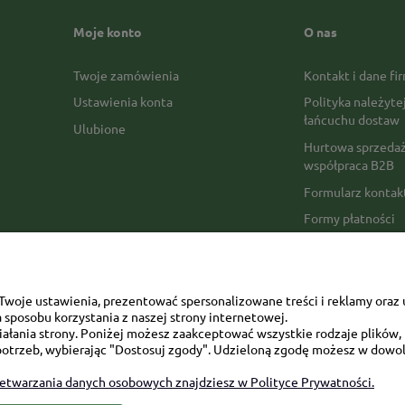
Moje konto
O nas
Twoje zamówienia
Kontakt i dane fi
Ustawienia konta
Polityka należyte
łańcuchu dostaw
Ulubione
Hurtowa sprzedaż
współpraca B2B
Formularz konta
Formy płatności
Czas realizacji z
Czas i koszty dos
Opinie Trustmate
woje ustawienia, prezentować spersonalizowane treści i reklamy oraz 
sposobu korzystania z naszej strony internetowej.
Mapa kategorii
łania strony. Poniżej możesz zaakceptować wszystkie rodzaje plików, k
otrzeb, wybierając "Dostosuj zgody". Udzieloną zgodę możesz w dowol
zetwarzania danych osobowych znajdziesz w Polityce Prywatności.