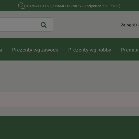
SKONTAKTUJ SIĘ Z NAMI:
+48 690 172 872
(pon-pt 9:00 - 15:30)
Zaloguj si
a
Prezenty wg zawodu
Prezenty wg hobby
Premiu