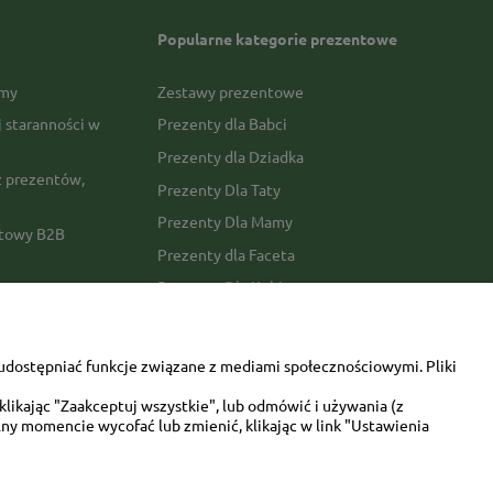
Popularne kategorie prezentowe
rmy
Zestawy prezentowe
j staranności w
Prezenty dla Babci
Prezenty dla Dziadka
 prezentów,
Prezenty Dla Taty
Prezenty Dla Mamy
ktowy B2B
Prezenty dla Faceta
Prezenty Dla Kobiety
amówienia
Dla miłośników zwierząt
tawy
Walentynki
udostępniać funkcje związane z mediami społecznościowymi. Pliki
Urodziny/imieniny
likając "Zaakceptuj wszystkie", lub odmówić i używania (z
ny momencie wycofać lub zmienić, klikając w link "Ustawienia