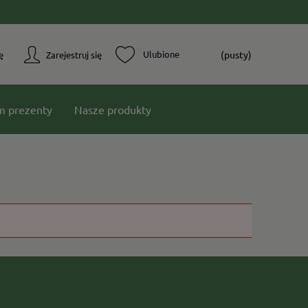
(pusty)
ę
Zarejestruj się
m prezenty
Nasze produkty