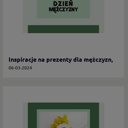
Inspiracje na prezenty dla mężczyzn,
którzy cenią oryginalność
06-03-2024