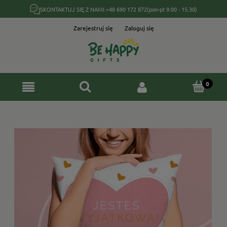
SKONTAKTUJ SIĘ Z NAMI:
+48 690 172 872
(pon-pt 9:00 - 15:30)
Zarejestruj się
Zaloguj się