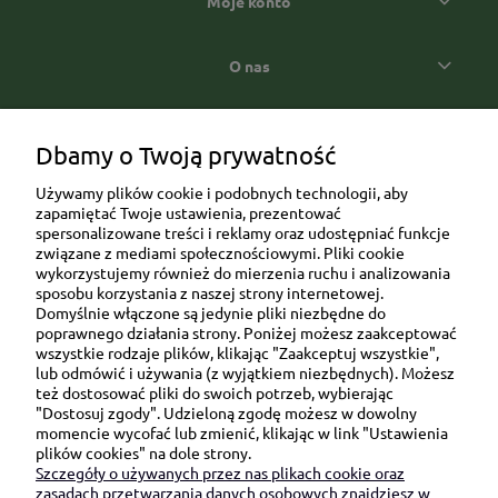
Moje konto
O nas
Popularne kategorie prezentowe
Dbamy o Twoją prywatność
Używamy plików cookie i podobnych technologii, aby
zapamiętać Twoje ustawienia, prezentować
spersonalizowane treści i reklamy oraz udostępniać funkcje
związane z mediami społecznościowymi. Pliki cookie
wykorzystujemy również do mierzenia ruchu i analizowania
sposobu korzystania z naszej strony internetowej.
Domyślnie włączone są jedynie pliki niezbędne do
Ul. Brukowa 6/8 lok. 57/58
poprawnego działania strony. Poniżej możesz zaakceptować
wszystkie rodzaje plików, klikając "Zaakceptuj wszystkie",
91-341 Łódź
lub odmówić i używania (z wyjątkiem niezbędnych). Możesz
NIP: 6751510615
też dostosować pliki do swoich potrzeb, wybierając
"Dostosuj zgody". Udzieloną zgodę możesz w dowolny
SKONTAKTUJ SIĘ Z NAMI:
momencie wycofać lub zmienić, klikając w link "Ustawienia
plików cookies" na dole strony.
Szczegóły o używanych przez nas plikach cookie oraz
sklep@be-happygifts.com
zasadach przetwarzania danych osobowych znajdziesz w