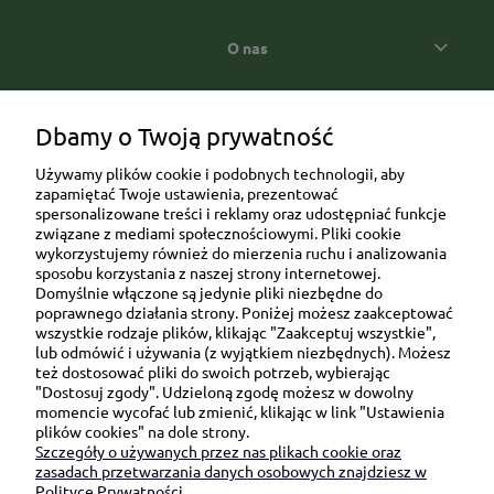
O nas
Popularne kategorie prezentowe
Dbamy o Twoją prywatność
Używamy plików cookie i podobnych technologii, aby
zapamiętać Twoje ustawienia, prezentować
spersonalizowane treści i reklamy oraz udostępniać funkcje
związane z mediami społecznościowymi. Pliki cookie
wykorzystujemy również do mierzenia ruchu i analizowania
sposobu korzystania z naszej strony internetowej.
Domyślnie włączone są jedynie pliki niezbędne do
Ul. Brukowa 6/8 lok. 57/58
poprawnego działania strony. Poniżej możesz zaakceptować
wszystkie rodzaje plików, klikając "Zaakceptuj wszystkie",
91-341 Łódź
lub odmówić i używania (z wyjątkiem niezbędnych). Możesz
NIP: 6751510615
też dostosować pliki do swoich potrzeb, wybierając
"Dostosuj zgody". Udzieloną zgodę możesz w dowolny
SKONTAKTUJ SIĘ Z NAMI:
momencie wycofać lub zmienić, klikając w link "Ustawienia
plików cookies" na dole strony.
Szczegóły o używanych przez nas plikach cookie oraz
sklep@be-happygifts.com
zasadach przetwarzania danych osobowych znajdziesz w
+48 690 172 872
Polityce Prywatności.