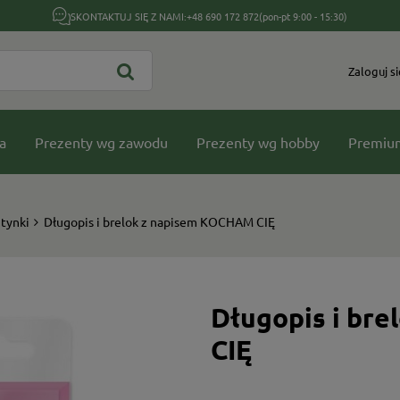
SKONTAKTUJ SIĘ Z NAMI:
+48 690 172 872
(pon-pt 9:00 - 15:30)
Zaloguj si
a
Prezenty wg zawodu
Prezenty wg hobby
Premiu
tynki
Długopis i brelok z napisem KOCHAM CIĘ
Długopis i br
CIĘ