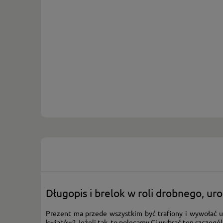
Długopis i brelok w roli drobnego, u
Prezent ma przede wszystkim być trafiony i wywołać u
kwiatów? Jeżeli tak, to polecamy Ci wybrać ten szczegó