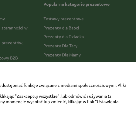
Popularne kategorie prezentowe
rmy
Zestawy prezentowe
j staranności w
Prezenty dla Babci
Prezenty dla Dziadka
 prezentów,
Prezenty Dla Taty
Prezenty Dla Mamy
ktowy B2B
Prezenty dla Faceta
Prezenty Dla Kobiety
amówienia
Dla miłośników zwierząt
tawy
udostępniać funkcje związane z mediami społecznościowymi. Pliki
Walentynki
likając "Zaakceptuj wszystkie", lub odmówić i używania (z
Urodziny/imieniny
ny momencie wycofać lub zmienić, klikając w link "Ustawienia