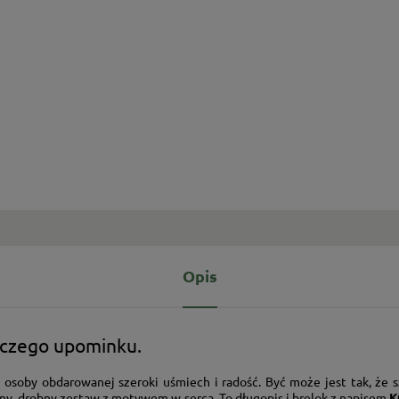
Opis
roczego upominku.
 osoby obdarowanej szeroki uśmiech i radość. Być może jest tak, że
lny, drobny zestaw z motywem w serca. To długopis i brelok z napisem
K