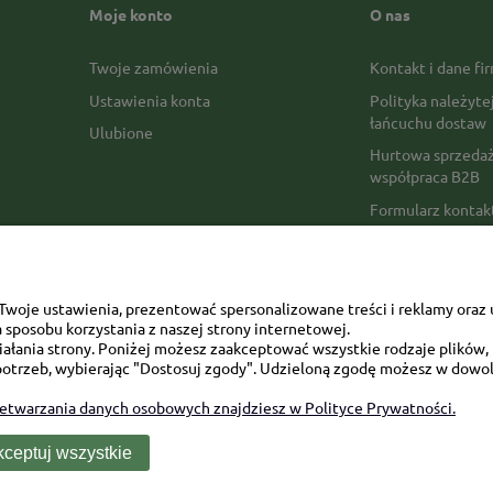
Moje konto
O nas
Twoje zamówienia
Kontakt i dane fi
Ustawienia konta
Polityka należyte
łańcuchu dostaw
Ulubione
Hurtowa sprzedaż
współpraca B2B
Formularz konta
Formy płatności
Czas realizacji z
Czas i koszty dos
woje ustawienia, prezentować spersonalizowane treści i reklamy oraz 
sposobu korzystania z naszej strony internetowej.
Opinie Trustmate
łania strony. Poniżej możesz zaakceptować wszystkie rodzaje plików, k
otrzeb, wybierając "Dostosuj zgody". Udzieloną zgodę możesz w dowol
Mapa kategorii
zetwarzania danych osobowych znajdziesz w Polityce Prywatności.
ceptuj wszystkie