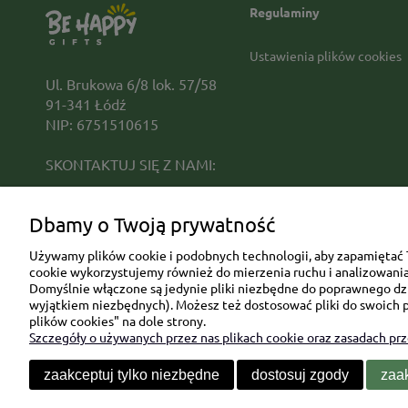
Regulaminy
Ustawienia plików cookies
Ul. Brukowa 6/8 lok. 57/58
91-341 Łódź
NIP: 6751510615
SKONTAKTUJ SIĘ Z NAMI:
sklep@be-happygifts.com
Dbamy o Twoją prywatność
+48 690 172 872
(pon-pt 9:00 - 15:30)
Używamy plików cookie i podobnych technologii, aby zapamiętać T
cookie wykorzystujemy również do mierzenia ruchu i analizowania 
Domyślnie włączone są jedynie pliki niezbędne do poprawnego dzia
wyjątkiem niezbędnych). Możesz też dostosować pliki do swoich p
plików cookies" na dole strony.
Szczegóły o używanych przez nas plikach cookie oraz zasadach pr
zaakceptuj tylko niezbędne
dostosuj zgody
zaak