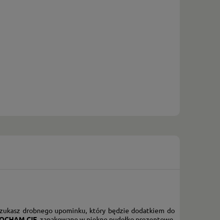
 szukasz drobnego upominku, który będzie dodatkiem do
OCHAM CIĘ
, zapakowane w piękne pudełko prezentowe.