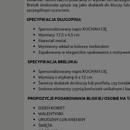
Brelok doskonale spisze się jako dodatek do kluczy lu
szczególnym uczuciem.
SPECYFIKACJA DŁUGOPISU:
Spersonalizowany napis KOCHAM CIĘ
Wymiary: 17,5 x 4,5 cm
Materiał: metal
Wymienny wkład w kolorze niebieskim
Zapakowany w eleganckie opakowanie z motywem
SPECYFIKACJA BRELOKA:
Spersonalizowany napis KOCHAM CIĘ
Wymiary z etykietą: 6 x 12 cm
Świetny dodatek do kluczy lub portfela, czy torebk
Srebrne elementy czynią breloczek unikalnym i b
PROPOZYCJE PODAROWANIA BLISKIEJ OSOBIE NA T
DZIEŃ KOBIET
WALENTYNKI
URODZINY LUB IMIENINY
ŚWIĘTA