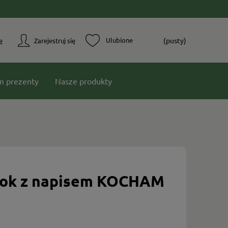
(pusty)
ę
Zarejestruj się
m prezenty
Nasze produkty
elok z napisem KOCHAM