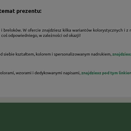
 temat prezentu:
 i breloków. W ofercie znajdziesz kilka wariantów kolorystycznych i 
 coś odpowiedniego, w zależności od okazji!
 od siebie kształtem, kolorem i spersonalizowanym nadrukiem,
znajdzies
 kolorami, wzorami i dedykowanymi napisami,
znajdziesz pod tym linkie