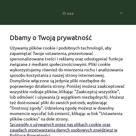
O nas
Popularne kategorie prezentowe
Dbamy o Twoją prywatność
Używamy plików cookie i podobnych technologii, aby
zapamiętać Twoje ustawienia, prezentować
spersonalizowane treści i reklamy oraz udostępniać funkcje
związane z mediami społecznościowymi. Pliki cookie
wykorzystujemy również do mierzenia ruchu i analizowania
sposobu korzystania z naszej strony internetowej.
Domyślnie włączone są jedynie pliki niezbędne do
Ul. Brukowa 6/8 lok. 57/58
poprawnego działania strony. Poniżej możesz zaakceptować
wszystkie rodzaje plików, klikając "Zaakceptuj wszystkie",
91-341 Łódź
lub odmówić i używania (z wyjątkiem niezbędnych). Możesz
NIP: 6751510615
też dostosować pliki do swoich potrzeb, wybierając
"Dostosuj zgody". Udzieloną zgodę możesz w dowolny
SKONTAKTUJ SIĘ Z NAMI:
momencie wycofać lub zmienić, klikając w link "Ustawienia
plików cookies" na dole strony.
Szczegóły o używanych przez nas plikach cookie oraz
sklep@be-happygifts.com
zasadach przetwarzania danych osobowych znajdziesz w
+48 690 172 872
Polityce Prywatności.