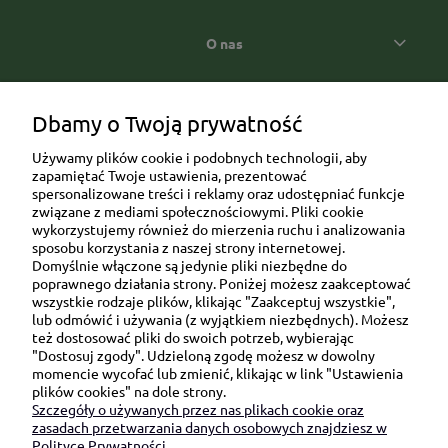
O nas
Popularne kategorie prezentowe
Dbamy o Twoją prywatność
Używamy plików cookie i podobnych technologii, aby
zapamiętać Twoje ustawienia, prezentować
spersonalizowane treści i reklamy oraz udostępniać funkcje
związane z mediami społecznościowymi. Pliki cookie
wykorzystujemy również do mierzenia ruchu i analizowania
sposobu korzystania z naszej strony internetowej.
Domyślnie włączone są jedynie pliki niezbędne do
Ul. Brukowa 6/8 lok. 57/58
poprawnego działania strony. Poniżej możesz zaakceptować
wszystkie rodzaje plików, klikając "Zaakceptuj wszystkie",
91-341 Łódź
lub odmówić i używania (z wyjątkiem niezbędnych). Możesz
NIP: 6751510615
też dostosować pliki do swoich potrzeb, wybierając
"Dostosuj zgody". Udzieloną zgodę możesz w dowolny
SKONTAKTUJ SIĘ Z NAMI:
momencie wycofać lub zmienić, klikając w link "Ustawienia
plików cookies" na dole strony.
Szczegóły o używanych przez nas plikach cookie oraz
sklep@be-happygifts.com
zasadach przetwarzania danych osobowych znajdziesz w
+48 690 172 872
Polityce Prywatności.