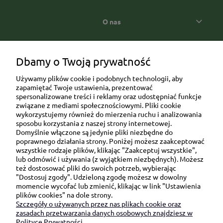
O nas
Popularne kategorie prezentowe
Dbamy o Twoją prywatność
Używamy plików cookie i podobnych technologii, aby
zapamiętać Twoje ustawienia, prezentować
spersonalizowane treści i reklamy oraz udostępniać funkcje
związane z mediami społecznościowymi. Pliki cookie
wykorzystujemy również do mierzenia ruchu i analizowania
sposobu korzystania z naszej strony internetowej.
Domyślnie włączone są jedynie pliki niezbędne do
Ul. Brukowa 6/8 lok. 57/58
poprawnego działania strony. Poniżej możesz zaakceptować
wszystkie rodzaje plików, klikając "Zaakceptuj wszystkie",
91-341 Łódź
lub odmówić i używania (z wyjątkiem niezbędnych). Możesz
NIP: 6751510615
też dostosować pliki do swoich potrzeb, wybierając
"Dostosuj zgody". Udzieloną zgodę możesz w dowolny
SKONTAKTUJ SIĘ Z NAMI:
momencie wycofać lub zmienić, klikając w link "Ustawienia
plików cookies" na dole strony.
Szczegóły o używanych przez nas plikach cookie oraz
sklep@be-happygifts.com
zasadach przetwarzania danych osobowych znajdziesz w
+48 690 172 872
Polityce Prywatności.