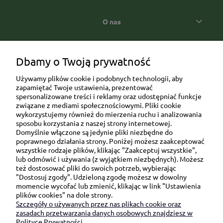
O nas
Popularne kategorie prezentowe
Dbamy o Twoją prywatność
Używamy plików cookie i podobnych technologii, aby
zapamiętać Twoje ustawienia, prezentować
spersonalizowane treści i reklamy oraz udostępniać funkcje
związane z mediami społecznościowymi. Pliki cookie
wykorzystujemy również do mierzenia ruchu i analizowania
sposobu korzystania z naszej strony internetowej.
Domyślnie włączone są jedynie pliki niezbędne do
Ul. Brukowa 6/8 lok. 57/58
poprawnego działania strony. Poniżej możesz zaakceptować
wszystkie rodzaje plików, klikając "Zaakceptuj wszystkie",
91-341 Łódź
lub odmówić i używania (z wyjątkiem niezbędnych). Możesz
NIP: 6751510615
też dostosować pliki do swoich potrzeb, wybierając
"Dostosuj zgody". Udzieloną zgodę możesz w dowolny
SKONTAKTUJ SIĘ Z NAMI:
momencie wycofać lub zmienić, klikając w link "Ustawienia
plików cookies" na dole strony.
Szczegóły o używanych przez nas plikach cookie oraz
sklep@be-happygifts.com
zasadach przetwarzania danych osobowych znajdziesz w
+48 690 172 872
Polityce Prywatności.