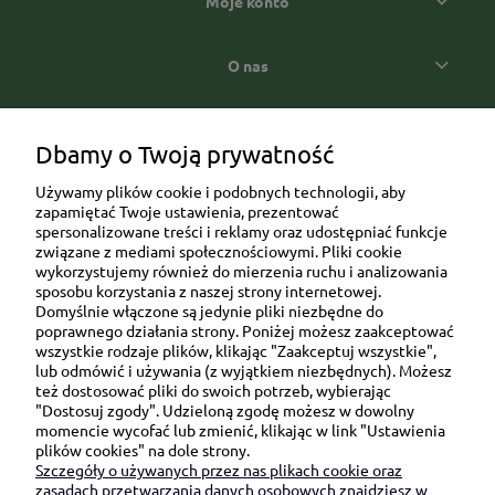
Moje konto
O nas
Popularne kategorie prezentowe
Dbamy o Twoją prywatność
Używamy plików cookie i podobnych technologii, aby
zapamiętać Twoje ustawienia, prezentować
spersonalizowane treści i reklamy oraz udostępniać funkcje
związane z mediami społecznościowymi. Pliki cookie
wykorzystujemy również do mierzenia ruchu i analizowania
sposobu korzystania z naszej strony internetowej.
Domyślnie włączone są jedynie pliki niezbędne do
Ul. Brukowa 6/8 lok. 57/58
poprawnego działania strony. Poniżej możesz zaakceptować
wszystkie rodzaje plików, klikając "Zaakceptuj wszystkie",
91-341 Łódź
lub odmówić i używania (z wyjątkiem niezbędnych). Możesz
NIP: 6751510615
też dostosować pliki do swoich potrzeb, wybierając
"Dostosuj zgody". Udzieloną zgodę możesz w dowolny
SKONTAKTUJ SIĘ Z NAMI:
momencie wycofać lub zmienić, klikając w link "Ustawienia
plików cookies" na dole strony.
Szczegóły o używanych przez nas plikach cookie oraz
sklep@be-happygifts.com
zasadach przetwarzania danych osobowych znajdziesz w