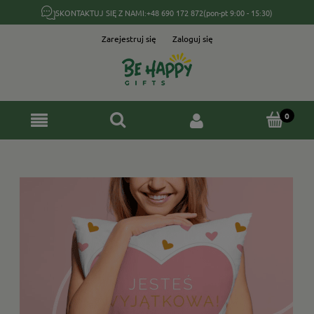
SKONTAKTUJ SIĘ Z NAMI:
+48 690 172 872
(pon-pt 9:00 - 15:30)
Zarejestruj się
Zaloguj się