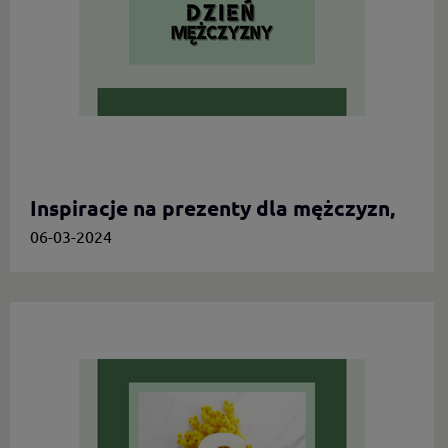
Inspiracje na prezenty dla mężczyzn,
którzy cenią oryginalność
06-03-2024