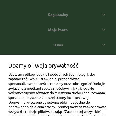
Regulaminy
Moje konto
O nas
Popularne kategorie prezentowe
Dbamy o Twoją prywatność
Używamy plików cookie i podobnych technologii, aby
zapamiętać Twoje ustawienia, prezentować
spersonalizowane treści i reklamy oraz udostępniać funkcje
związane z mediami społecznościowymi. Pliki cookie
wykorzystujemy również do mierzenia ruchu i analizowania
sposobu korzystania z naszej strony internetowej.
Domyślnie włączone są jedynie pliki niezbędne do
Ul. Brukowa 6/8 lok. 57/58
poprawnego działania strony. Poniżej możesz zaakceptować
wszystkie rodzaje plików, klikając "Zaakceptuj wszystkie",
91-341 Łódź