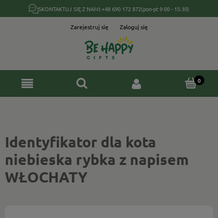
SKONTAKTUJ SIĘ Z NAMI:
+48 690 172 872
(pon-pt 9:00 - 15:30)
Zarejestruj się
Zaloguj się
Identyfikator dla kota
niebieska rybka z napisem
WŁOCHATY