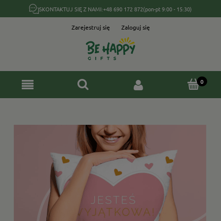
SKONTAKTUJ SIĘ Z NAMI:
+48 690 172 872
(pon-pt 9:00 - 15:30)
Zarejestruj się
Zaloguj się