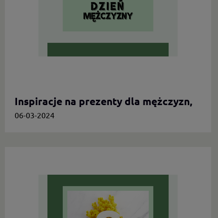
Inspiracje na prezenty dla mężczyzn,
którzy cenią oryginalność
06-03-2024