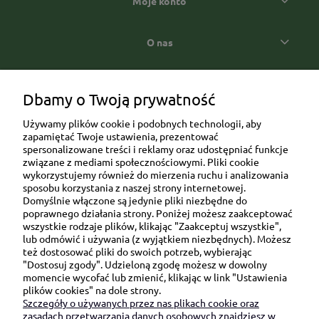
Moje konto
O nas
Popularne kategorie prezentowe
Dbamy o Twoją prywatność
Używamy plików cookie i podobnych technologii, aby
zapamiętać Twoje ustawienia, prezentować
spersonalizowane treści i reklamy oraz udostępniać funkcje
związane z mediami społecznościowymi. Pliki cookie
wykorzystujemy również do mierzenia ruchu i analizowania
sposobu korzystania z naszej strony internetowej.
Domyślnie włączone są jedynie pliki niezbędne do
Ul. Brukowa 6/8 lok. 57/58
poprawnego działania strony. Poniżej możesz zaakceptować
wszystkie rodzaje plików, klikając "Zaakceptuj wszystkie",
91-341 Łódź
lub odmówić i używania (z wyjątkiem niezbędnych). Możesz
NIP: 6751510615
też dostosować pliki do swoich potrzeb, wybierając
"Dostosuj zgody". Udzieloną zgodę możesz w dowolny
SKONTAKTUJ SIĘ Z NAMI:
momencie wycofać lub zmienić, klikając w link "Ustawienia
plików cookies" na dole strony.
Szczegóły o używanych przez nas plikach cookie oraz
sklep@be-happygifts.com
zasadach przetwarzania danych osobowych znajdziesz w