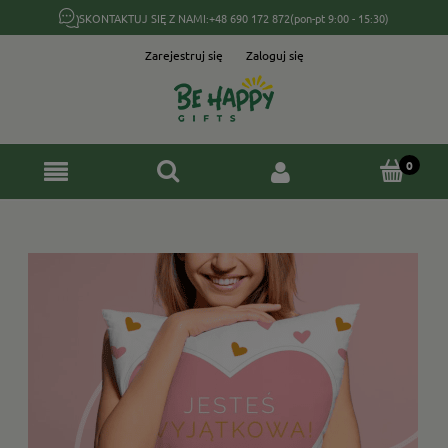
SKONTAKTUJ SIĘ Z NAMI:
+48 690 172 872
(pon-pt 9:00 - 15:30)
Zarejestruj się
Zaloguj się