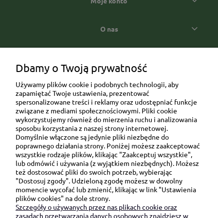
Moje konto
O nas
Popularne kategorie prezentowe
Dbamy o Twoją prywatność
Używamy plików cookie i podobnych technologii, aby
zapamiętać Twoje ustawienia, prezentować
spersonalizowane treści i reklamy oraz udostępniać funkcje
związane z mediami społecznościowymi. Pliki cookie
wykorzystujemy również do mierzenia ruchu i analizowania
sposobu korzystania z naszej strony internetowej.
Domyślnie włączone są jedynie pliki niezbędne do
Ul. Brukowa 6/8 lok. 57/58
poprawnego działania strony. Poniżej możesz zaakceptować
wszystkie rodzaje plików, klikając "Zaakceptuj wszystkie",
91-341 Łódź
lub odmówić i używania (z wyjątkiem niezbędnych). Możesz
NIP: 6751510615
też dostosować pliki do swoich potrzeb, wybierając
"Dostosuj zgody". Udzieloną zgodę możesz w dowolny
SKONTAKTUJ SIĘ Z NAMI:
momencie wycofać lub zmienić, klikając w link "Ustawienia
plików cookies" na dole strony.
Szczegóły o używanych przez nas plikach cookie oraz
sklep@be-happygifts.com
zasadach przetwarzania danych osobowych znajdziesz w