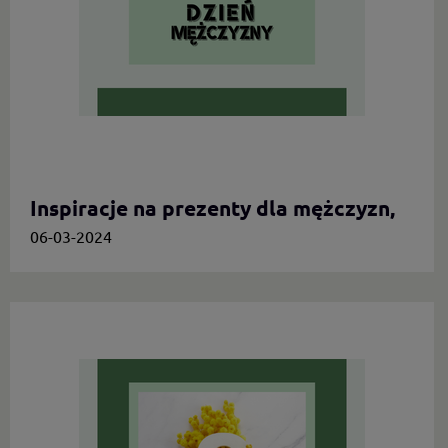
Inspiracje na prezenty dla mężczyzn,
którzy cenią oryginalność
06-03-2024