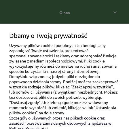
O nas
Popularne kategorie prezentowe
Dbamy o Twoją prywatność
Używamy plików cookie i podobnych technologii, aby
zapamiętać Twoje ustawienia, prezentować
spersonalizowane treści i reklamy oraz udostępniać funkcje
związane z mediami społecznościowymi. Pliki cookie
wykorzystujemy również do mierzenia ruchu i analizowania
sposobu korzystania z naszej strony internetowej.
Domyślnie włączone są jedynie pliki niezbędne do
Ul. Brukowa 6/8 lok. 57/58
poprawnego działania strony. Poniżej możesz zaakceptować
wszystkie rodzaje plików, klikając "Zaakceptuj wszystkie",
91-341 Łódź
lub odmówić i używania (z wyjątkiem niezbędnych). Możesz
NIP: 6751510615
też dostosować pliki do swoich potrzeb, wybierając
"Dostosuj zgody". Udzieloną zgodę możesz w dowolny
SKONTAKTUJ SIĘ Z NAMI:
momencie wycofać lub zmienić, klikając w link "Ustawienia
plików cookies" na dole strony.
Szczegóły o używanych przez nas plikach cookie oraz
sklep@be-happygifts.com
zasadach przetwarzania danych osobowych znajdziesz w
+48 690 172 872
Polityce Prywatności.