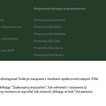
Popularne kategorie prezentowe
rmy
Zestawy prezentowe
j staranności w
Prezenty dla Babci
Prezenty dla Dziadka
 prezentów,
Prezenty Dla Taty
Prezenty Dla Mamy
ktowy B2B
Prezenty dla Faceta
Prezenty Dla Kobiety
amówienia
Dla miłośników zwierząt
tawy
Walentynki
udostępniać funkcje związane z mediami społecznościowymi. Pliki
Urodziny/imieniny
likając "Zaakceptuj wszystkie", lub odmówić i używania (z
ny momencie wycofać lub zmienić, klikając w link "Ustawienia