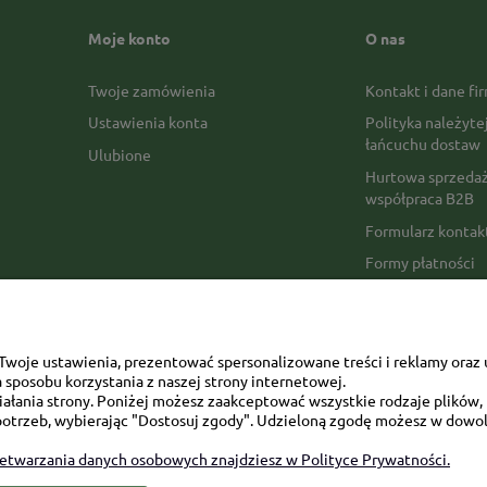
Moje konto
O nas
Twoje zamówienia
Kontakt i dane fi
Ustawienia konta
Polityka należyte
łańcuchu dostaw
Ulubione
Hurtowa sprzedaż
współpraca B2B
Formularz konta
Formy płatności
Czas realizacji z
Czas i koszty dos
Opinie Trustmate
woje ustawienia, prezentować spersonalizowane treści i reklamy oraz 
sposobu korzystania z naszej strony internetowej.
Mapa kategorii
łania strony. Poniżej możesz zaakceptować wszystkie rodzaje plików, k
otrzeb, wybierając "Dostosuj zgody". Udzieloną zgodę możesz w dowol
zetwarzania danych osobowych znajdziesz w Polityce Prywatności.