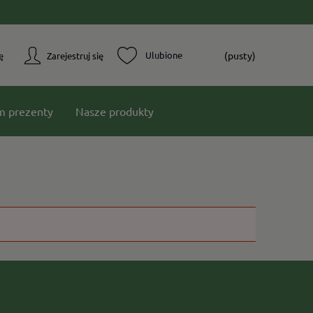
(pusty)
ę
Zarejestruj się
m prezenty
Nasze produkty