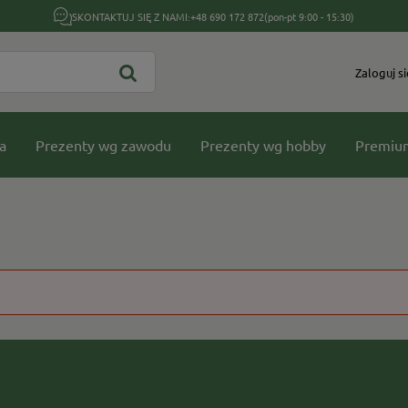
SKONTAKTUJ SIĘ Z NAMI:
+48 690 172 872
(pon-pt 9:00 - 15:30)
Zaloguj si
a
Prezenty wg zawodu
Prezenty wg hobby
Premiu