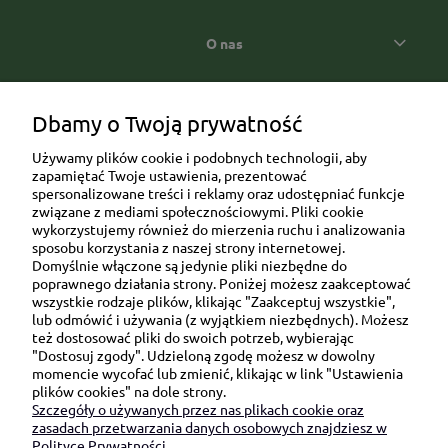
O nas
Popularne kategorie prezentowe
Dbamy o Twoją prywatność
Używamy plików cookie i podobnych technologii, aby
zapamiętać Twoje ustawienia, prezentować
spersonalizowane treści i reklamy oraz udostępniać funkcje
związane z mediami społecznościowymi. Pliki cookie
wykorzystujemy również do mierzenia ruchu i analizowania
sposobu korzystania z naszej strony internetowej.
Domyślnie włączone są jedynie pliki niezbędne do
Ul. Brukowa 6/8 lok. 57/58
poprawnego działania strony. Poniżej możesz zaakceptować
wszystkie rodzaje plików, klikając "Zaakceptuj wszystkie",
91-341 Łódź
lub odmówić i używania (z wyjątkiem niezbędnych). Możesz
NIP: 6751510615
też dostosować pliki do swoich potrzeb, wybierając
"Dostosuj zgody". Udzieloną zgodę możesz w dowolny
SKONTAKTUJ SIĘ Z NAMI:
momencie wycofać lub zmienić, klikając w link "Ustawienia
plików cookies" na dole strony.
Szczegóły o używanych przez nas plikach cookie oraz
sklep@be-happygifts.com
zasadach przetwarzania danych osobowych znajdziesz w
+48 690 172 872
Polityce Prywatności.