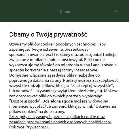
O nas
Popularne kategorie prezentowe
Dbamy o Twoją prywatność
Używamy plików cookie i podobnych technologii, aby
zapamiętać Twoje ustawienia, prezentować
spersonalizowane treści i reklamy oraz udostępniać funkcje
związane z mediami społecznościowymi. Pliki cookie
wykorzystujemy również do mierzenia ruchu i analizowania
sposobu korzystania z naszej strony internetowej.
Domyślnie włączone są jedynie pliki niezbędne do
Ul. Brukowa 6/8 lok. 57/58
poprawnego działania strony. Poniżej możesz zaakceptować
wszystkie rodzaje plików, klikając "Zaakceptuj wszystkie",
91-341 Łódź
lub odmówić i używania (z wyjątkiem niezbędnych). Możesz
NIP: 6751510615
też dostosować pliki do swoich potrzeb, wybierając
"Dostosuj zgody". Udzieloną zgodę możesz w dowolny
SKONTAKTUJ SIĘ Z NAMI:
momencie wycofać lub zmienić, klikając w link "Ustawienia
plików cookies" na dole strony.
Szczegóły o używanych przez nas plikach cookie oraz
sklep@be-happygifts.com
zasadach przetwarzania danych osobowych znajdziesz w
+48 690 172 872
Polityce Prywatności.