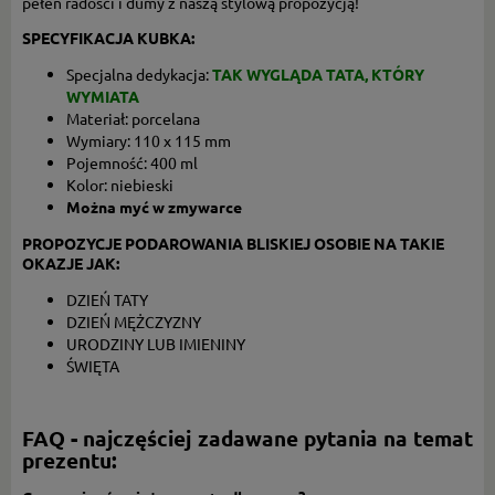
pełen radości i dumy z naszą stylową propozycją!
SPECYFIKACJA KUBKA:
Specjalna dedykacja:
TAK WYGLĄDA TATA, KTÓRY
WYMIATA
Materiał: porcelana
Wymiary: 110 x 115 mm
Pojemność: 400 ml
Kolor: niebieski
Można myć w zmywarce
PROPOZYCJE PODAROWANIA BLISKIEJ OSOBIE NA TAKIE
OKAZJE JAK:
DZIEŃ TATY
DZIEŃ MĘŻCZYZNY
URODZINY LUB IMIENINY
ŚWIĘTA
FAQ - najczęściej zadawane pytania na temat
prezentu: