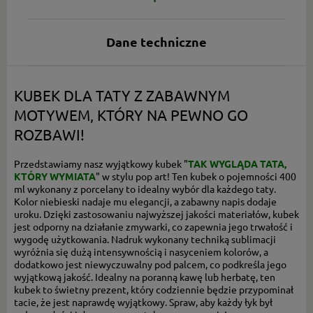
Dane techniczne
KUBEK DLA TATY Z ZABAWNYM
MOTYWEM, KTÓRY NA PEWNO GO
ROZBAWI!
Przedstawiamy nasz wyjątkowy kubek "
TAK WYGLĄDA TATA,
KTÓRY WYMIATA
" w stylu pop art! Ten kubek o pojemności 400
ml wykonany z porcelany to idealny wybór dla każdego taty.
Kolor niebieski nadaje mu elegancji, a zabawny napis dodaje
uroku. Dzięki zastosowaniu najwyższej jakości materiałów, kubek
jest odporny na działanie zmywarki, co zapewnia jego trwałość i
wygodę użytkowania. Nadruk wykonany techniką sublimacji
wyróżnia się dużą intensywnością i nasyceniem kolorów, a
dodatkowo jest niewyczuwalny pod palcem, co podkreśla jego
wyjątkową jakość. Idealny na poranną kawę lub herbatę, ten
kubek to świetny prezent, który codziennie będzie przypominał
tacie, że jest naprawdę wyjątkowy. Spraw, aby każdy łyk był