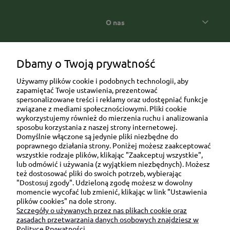
O nas
Popularne kategorie prezentowe
Dbamy o Twoją prywatność
Używamy plików cookie i podobnych technologii, aby
zapamiętać Twoje ustawienia, prezentować
spersonalizowane treści i reklamy oraz udostępniać funkcje
związane z mediami społecznościowymi. Pliki cookie
wykorzystujemy również do mierzenia ruchu i analizowania
sposobu korzystania z naszej strony internetowej.
Domyślnie włączone są jedynie pliki niezbędne do
Ul. Brukowa 6/8 lok. 57/58
poprawnego działania strony. Poniżej możesz zaakceptować
wszystkie rodzaje plików, klikając "Zaakceptuj wszystkie",
91-341 Łódź
lub odmówić i używania (z wyjątkiem niezbędnych). Możesz
NIP: 6751510615
też dostosować pliki do swoich potrzeb, wybierając
"Dostosuj zgody". Udzieloną zgodę możesz w dowolny
SKONTAKTUJ SIĘ Z NAMI:
momencie wycofać lub zmienić, klikając w link "Ustawienia
plików cookies" na dole strony.
Szczegóły o używanych przez nas plikach cookie oraz
sklep@be-happygifts.com
zasadach przetwarzania danych osobowych znajdziesz w
+48 690 172 872
Polityce Prywatności.