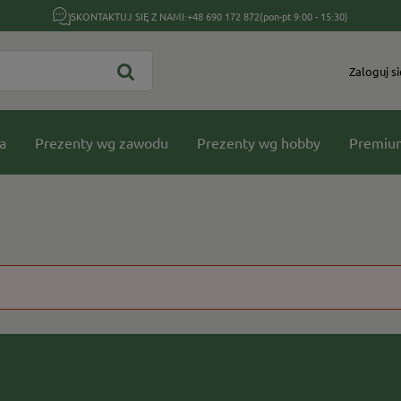
SKONTAKTUJ SIĘ Z NAMI:
+48 690 172 872
(pon-pt 9:00 - 15:30)
Zaloguj si
a
Prezenty wg zawodu
Prezenty wg hobby
Premiu