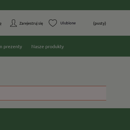
(pusty)
ę
Zarejestruj się
m prezenty
Nasze produkty