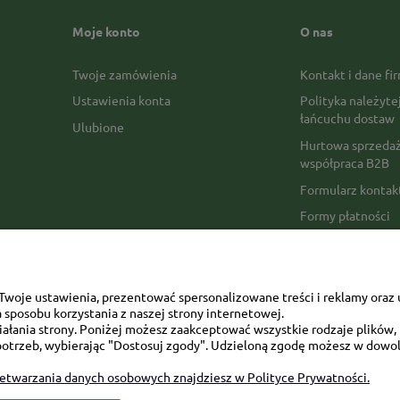
Moje konto
O nas
Twoje zamówienia
Kontakt i dane fi
Ustawienia konta
Polityka należyte
łańcuchu dostaw
Ulubione
Hurtowa sprzedaż
współpraca B2B
Formularz konta
Formy płatności
Czas realizacji z
Czas i koszty dos
Opinie Trustmate
woje ustawienia, prezentować spersonalizowane treści i reklamy oraz 
sposobu korzystania z naszej strony internetowej.
Mapa kategorii
łania strony. Poniżej możesz zaakceptować wszystkie rodzaje plików, k
otrzeb, wybierając "Dostosuj zgody". Udzieloną zgodę możesz w dowol
zetwarzania danych osobowych znajdziesz w Polityce Prywatności.