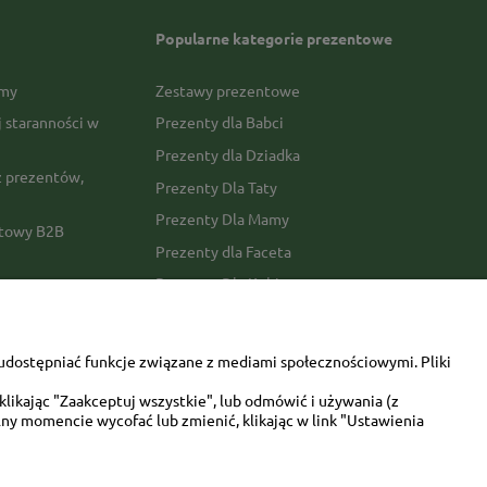
Popularne kategorie prezentowe
rmy
Zestawy prezentowe
j staranności w
Prezenty dla Babci
Prezenty dla Dziadka
 prezentów,
Prezenty Dla Taty
Prezenty Dla Mamy
ktowy B2B
Prezenty dla Faceta
Prezenty Dla Kobiety
amówienia
Dla miłośników zwierząt
tawy
Walentynki
udostępniać funkcje związane z mediami społecznościowymi. Pliki
Urodziny/imieniny
likając "Zaakceptuj wszystkie", lub odmówić i używania (z
ny momencie wycofać lub zmienić, klikając w link "Ustawienia