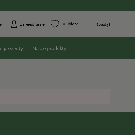
(pusty)
ę
Zarejestruj się
m prezenty
Nasze produkty