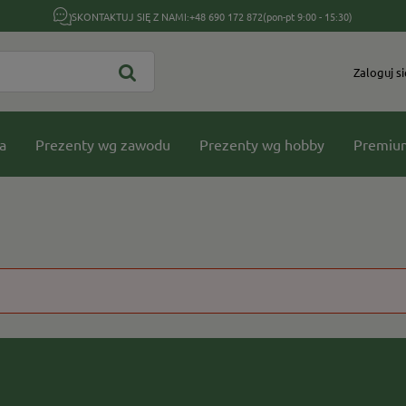
SKONTAKTUJ SIĘ Z NAMI:
+48 690 172 872
(pon-pt 9:00 - 15:30)
Zaloguj si
a
Prezenty wg zawodu
Prezenty wg hobby
Premiu