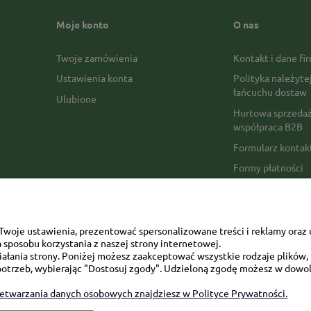
Moje konto
O nas
Twoje zamówienia
Kontakt i dane fi
Ustawienia konta
Polityka należyte
łańcuchu dostaw
Ulubione
Hurtowa sprzedaż
współpraca B2B
Formularz konta
Formy płatności
Czas realizacji z
Czas i koszty dos
Opinie Trustmate
woje ustawienia, prezentować spersonalizowane treści i reklamy oraz 
sposobu korzystania z naszej strony internetowej.
Mapa kategorii
łania strony. Poniżej możesz zaakceptować wszystkie rodzaje plików, k
otrzeb, wybierając "Dostosuj zgody". Udzieloną zgodę możesz w dowol
zetwarzania danych osobowych znajdziesz w Polityce Prywatności.