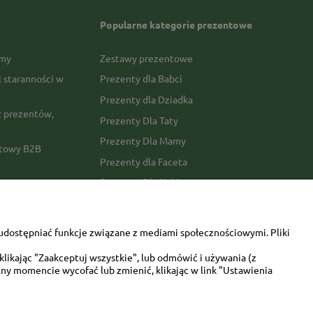
Popularne kategorie prezentowe
rmy
Zestawy prezentowe
j staranności w
Prezenty dla Babci
Prezenty dla Dziadka
 prezentów,
Prezenty Dla Taty
Prezenty Dla Mamy
ktowy B2B
Prezenty dla Faceta
Prezenty Dla Kobiety
amówienia
Dla miłośników zwierząt
tawy
Walentynki
udostępniać funkcje związane z mediami społecznościowymi. Pliki
Urodziny/imieniny
likając "Zaakceptuj wszystkie", lub odmówić i używania (z
ny momencie wycofać lub zmienić, klikając w link "Ustawienia