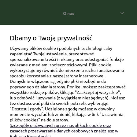
O nas
Popularne kategorie prezentowe
Dbamy o Twoją prywatność
Używamy plików cookie i podobnych technologii, aby
zapamiętać Twoje ustawienia, prezentować
spersonalizowane treści i reklamy oraz udostępniać funkcje
związane z mediami społecznościowymi. Pliki cookie
wykorzystujemy również do mierzenia ruchu i analizowania
sposobu korzystania z naszej strony internetowej.
Domyślnie włączone są jedynie pliki niezbędne do
Ul. Brukowa 6/8 lok. 57/58
poprawnego działania strony. Poniżej możesz zaakceptować
wszystkie rodzaje plików, klikając "Zaakceptuj wszystkie",
91-341 Łódź
lub odmówić i używania (z wyjątkiem niezbędnych). Możesz
NIP: 6751510615
też dostosować pliki do swoich potrzeb, wybierając
"Dostosuj zgody". Udzieloną zgodę możesz w dowolny
SKONTAKTUJ SIĘ Z NAMI:
momencie wycofać lub zmienić, klikając w link "Ustawienia
plików cookies" na dole strony.
Szczegóły o używanych przez nas plikach cookie oraz
sklep@be-happygifts.com
zasadach przetwarzania danych osobowych znajdziesz w
+48 690 172 872
Polityce Prywatności.