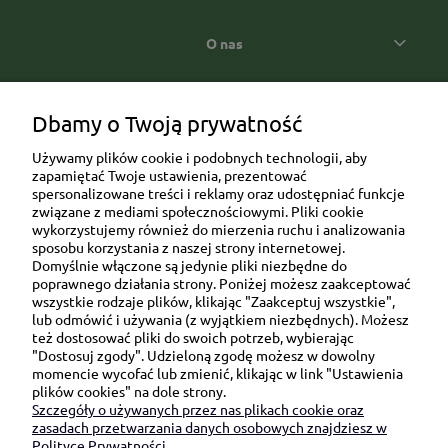
O nas
Popularne kategorie prezentowe
Dbamy o Twoją prywatność
Używamy plików cookie i podobnych technologii, aby
zapamiętać Twoje ustawienia, prezentować
spersonalizowane treści i reklamy oraz udostępniać funkcje
związane z mediami społecznościowymi. Pliki cookie
wykorzystujemy również do mierzenia ruchu i analizowania
sposobu korzystania z naszej strony internetowej.
Domyślnie włączone są jedynie pliki niezbędne do
Ul. Brukowa 6/8 lok. 57/58
poprawnego działania strony. Poniżej możesz zaakceptować
wszystkie rodzaje plików, klikając "Zaakceptuj wszystkie",
91-341 Łódź
lub odmówić i używania (z wyjątkiem niezbędnych). Możesz
NIP: 6751510615
też dostosować pliki do swoich potrzeb, wybierając
"Dostosuj zgody". Udzieloną zgodę możesz w dowolny
SKONTAKTUJ SIĘ Z NAMI:
momencie wycofać lub zmienić, klikając w link "Ustawienia
plików cookies" na dole strony.
Szczegóły o używanych przez nas plikach cookie oraz
sklep@be-happygifts.com
zasadach przetwarzania danych osobowych znajdziesz w
+48 690 172 872
Polityce Prywatności.