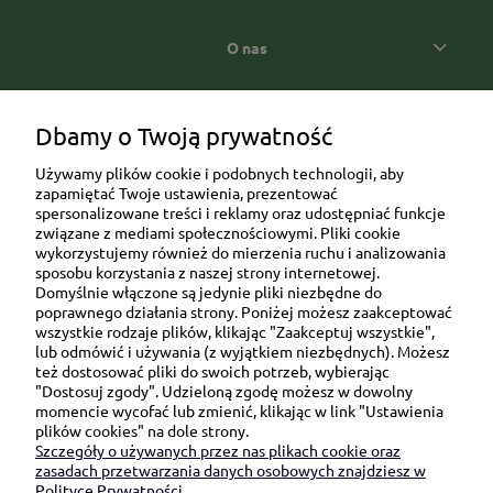
O nas
Popularne kategorie prezentowe
Dbamy o Twoją prywatność
Używamy plików cookie i podobnych technologii, aby
zapamiętać Twoje ustawienia, prezentować
spersonalizowane treści i reklamy oraz udostępniać funkcje
związane z mediami społecznościowymi. Pliki cookie
wykorzystujemy również do mierzenia ruchu i analizowania
sposobu korzystania z naszej strony internetowej.
Domyślnie włączone są jedynie pliki niezbędne do
Ul. Brukowa 6/8 lok. 57/58
poprawnego działania strony. Poniżej możesz zaakceptować
wszystkie rodzaje plików, klikając "Zaakceptuj wszystkie",
91-341 Łódź
lub odmówić i używania (z wyjątkiem niezbędnych). Możesz
NIP: 6751510615
też dostosować pliki do swoich potrzeb, wybierając
"Dostosuj zgody". Udzieloną zgodę możesz w dowolny
SKONTAKTUJ SIĘ Z NAMI:
momencie wycofać lub zmienić, klikając w link "Ustawienia
plików cookies" na dole strony.
Szczegóły o używanych przez nas plikach cookie oraz
sklep@be-happygifts.com
zasadach przetwarzania danych osobowych znajdziesz w
+48 690 172 872
Polityce Prywatności.