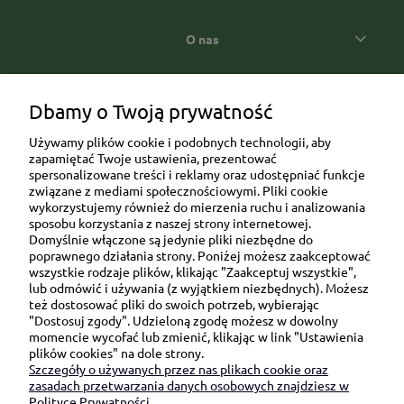
O nas
Popularne kategorie prezentowe
Dbamy o Twoją prywatność
Używamy plików cookie i podobnych technologii, aby
zapamiętać Twoje ustawienia, prezentować
spersonalizowane treści i reklamy oraz udostępniać funkcje
związane z mediami społecznościowymi. Pliki cookie
wykorzystujemy również do mierzenia ruchu i analizowania
sposobu korzystania z naszej strony internetowej.
Domyślnie włączone są jedynie pliki niezbędne do
Ul. Brukowa 6/8 lok. 57/58
poprawnego działania strony. Poniżej możesz zaakceptować
wszystkie rodzaje plików, klikając "Zaakceptuj wszystkie",
91-341 Łódź
lub odmówić i używania (z wyjątkiem niezbędnych). Możesz
NIP: 6751510615
też dostosować pliki do swoich potrzeb, wybierając
"Dostosuj zgody". Udzieloną zgodę możesz w dowolny
SKONTAKTUJ SIĘ Z NAMI:
momencie wycofać lub zmienić, klikając w link "Ustawienia
plików cookies" na dole strony.
Szczegóły o używanych przez nas plikach cookie oraz
sklep@be-happygifts.com
zasadach przetwarzania danych osobowych znajdziesz w
+48 690 172 872
Polityce Prywatności.