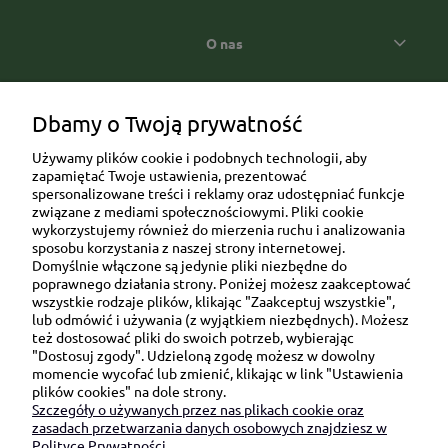
O nas
Popularne kategorie prezentowe
Dbamy o Twoją prywatność
Używamy plików cookie i podobnych technologii, aby
zapamiętać Twoje ustawienia, prezentować
spersonalizowane treści i reklamy oraz udostępniać funkcje
związane z mediami społecznościowymi. Pliki cookie
wykorzystujemy również do mierzenia ruchu i analizowania
sposobu korzystania z naszej strony internetowej.
Domyślnie włączone są jedynie pliki niezbędne do
Ul. Brukowa 6/8 lok. 57/58
poprawnego działania strony. Poniżej możesz zaakceptować
wszystkie rodzaje plików, klikając "Zaakceptuj wszystkie",
91-341 Łódź
lub odmówić i używania (z wyjątkiem niezbędnych). Możesz
NIP: 6751510615
też dostosować pliki do swoich potrzeb, wybierając
"Dostosuj zgody". Udzieloną zgodę możesz w dowolny
SKONTAKTUJ SIĘ Z NAMI:
momencie wycofać lub zmienić, klikając w link "Ustawienia
plików cookies" na dole strony.
Szczegóły o używanych przez nas plikach cookie oraz
sklep@be-happygifts.com
zasadach przetwarzania danych osobowych znajdziesz w
+48 690 172 872
Polityce Prywatności.