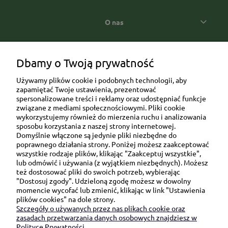
O nas
Popularne kategorie prezentowe
Dbamy o Twoją prywatność
Używamy plików cookie i podobnych technologii, aby
zapamiętać Twoje ustawienia, prezentować
spersonalizowane treści i reklamy oraz udostępniać funkcje
związane z mediami społecznościowymi. Pliki cookie
wykorzystujemy również do mierzenia ruchu i analizowania
sposobu korzystania z naszej strony internetowej.
Domyślnie włączone są jedynie pliki niezbędne do
Ul. Brukowa 6/8 lok. 57/58
poprawnego działania strony. Poniżej możesz zaakceptować
wszystkie rodzaje plików, klikając "Zaakceptuj wszystkie",
91-341 Łódź
lub odmówić i używania (z wyjątkiem niezbędnych). Możesz
NIP: 6751510615
też dostosować pliki do swoich potrzeb, wybierając
"Dostosuj zgody". Udzieloną zgodę możesz w dowolny
SKONTAKTUJ SIĘ Z NAMI:
momencie wycofać lub zmienić, klikając w link "Ustawienia
plików cookies" na dole strony.
Szczegóły o używanych przez nas plikach cookie oraz
sklep@be-happygifts.com
zasadach przetwarzania danych osobowych znajdziesz w
+48 690 172 872
Polityce Prywatności.