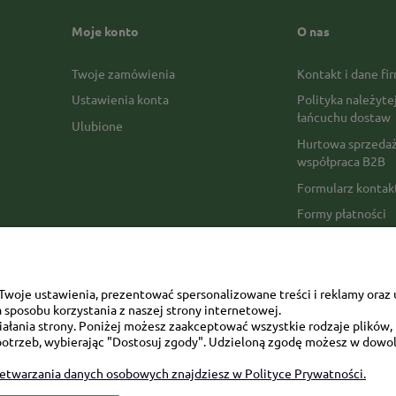
Moje konto
O nas
Twoje zamówienia
Kontakt i dane fi
Ustawienia konta
Polityka należyte
łańcuchu dostaw
Ulubione
Hurtowa sprzedaż
współpraca B2B
Formularz konta
Formy płatności
Czas realizacji z
Czas i koszty dos
Opinie Trustmate
woje ustawienia, prezentować spersonalizowane treści i reklamy oraz 
sposobu korzystania z naszej strony internetowej.
Mapa kategorii
łania strony. Poniżej możesz zaakceptować wszystkie rodzaje plików, k
otrzeb, wybierając "Dostosuj zgody". Udzieloną zgodę możesz w dowol
zetwarzania danych osobowych znajdziesz w Polityce Prywatności.