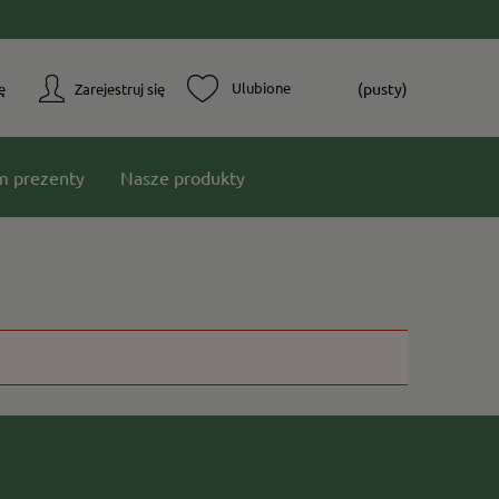
(pusty)
ę
Zarejestruj się
m prezenty
Nasze produkty