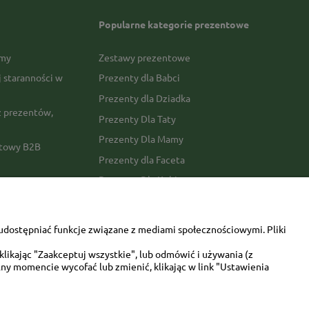
Popularne kategorie prezentowe
rmy
Zestawy prezentowe
j staranności w
Prezenty dla Babci
Prezenty dla Dziadka
 prezentów,
Prezenty Dla Taty
Prezenty Dla Mamy
ktowy B2B
Prezenty dla Faceta
Prezenty Dla Kobiety
amówienia
Dla miłośników zwierząt
tawy
Walentynki
udostępniać funkcje związane z mediami społecznościowymi. Pliki
Urodziny/imieniny
likając "Zaakceptuj wszystkie", lub odmówić i używania (z
ny momencie wycofać lub zmienić, klikając w link "Ustawienia