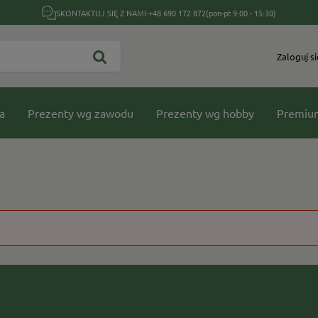
SKONTAKTUJ SIĘ Z NAMI:
+48 690 172 872
(pon-pt 9:00 - 15:30)
Zaloguj si
a
Prezenty wg zawodu
Prezenty wg hobby
Premiu