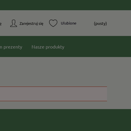
(pusty)
ę
Zarejestruj się
m prezenty
Nasze produkty