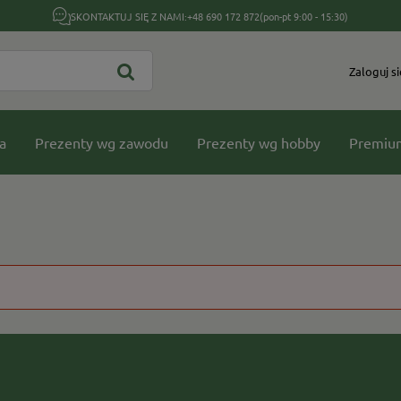
SKONTAKTUJ SIĘ Z NAMI:
+48 690 172 872
(pon-pt 9:00 - 15:30)
Zaloguj si
a
Prezenty wg zawodu
Prezenty wg hobby
Premiu