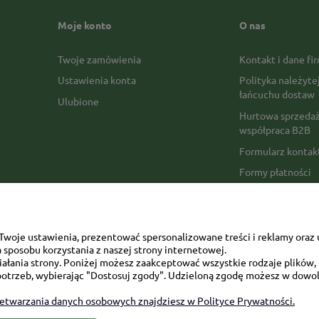
Moje konto
O nas
Twoje zamówienia
Kontakt i dane fi
Ustawienia konta
Polityka należyte
łańcuchu dostaw
Ulubione
Hurtowa sprzedaż
współpraca B2B
Formularz konta
Formy płatności
Czas realizacji z
Czas i koszty dos
Opinie Trustmate
woje ustawienia, prezentować spersonalizowane treści i reklamy oraz 
sposobu korzystania z naszej strony internetowej.
Mapa kategorii
łania strony. Poniżej możesz zaakceptować wszystkie rodzaje plików, k
otrzeb, wybierając "Dostosuj zgody". Udzieloną zgodę możesz w dowol
zetwarzania danych osobowych znajdziesz w Polityce Prywatności.