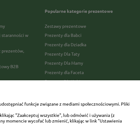
Popularne kategorie prezentowe
rmy
Zestawy prezentowe
j staranności w
Prezenty dla Babci
Prezenty dla Dziadka
 prezentów,
Prezenty Dla Taty
Prezenty Dla Mamy
ktowy B2B
Prezenty dla Faceta
Prezenty Dla Kobiety
amówienia
Dla miłośników zwierząt
tawy
Walentynki
udostępniać funkcje związane z mediami społecznościowymi. Pliki
Urodziny/imieniny
likając "Zaakceptuj wszystkie", lub odmówić i używania (z
ny momencie wycofać lub zmienić, klikając w link "Ustawienia