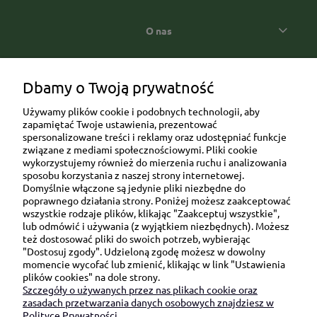
O nas
Popularne kategorie prezentowe
Dbamy o Twoją prywatność
Używamy plików cookie i podobnych technologii, aby
zapamiętać Twoje ustawienia, prezentować
spersonalizowane treści i reklamy oraz udostępniać funkcje
związane z mediami społecznościowymi. Pliki cookie
wykorzystujemy również do mierzenia ruchu i analizowania
sposobu korzystania z naszej strony internetowej.
Domyślnie włączone są jedynie pliki niezbędne do
Ul. Brukowa 6/8 lok. 57/58
poprawnego działania strony. Poniżej możesz zaakceptować
wszystkie rodzaje plików, klikając "Zaakceptuj wszystkie",
91-341 Łódź
lub odmówić i używania (z wyjątkiem niezbędnych). Możesz
NIP: 6751510615
też dostosować pliki do swoich potrzeb, wybierając
"Dostosuj zgody". Udzieloną zgodę możesz w dowolny
SKONTAKTUJ SIĘ Z NAMI:
momencie wycofać lub zmienić, klikając w link "Ustawienia
plików cookies" na dole strony.
Szczegóły o używanych przez nas plikach cookie oraz
sklep@be-happygifts.com
zasadach przetwarzania danych osobowych znajdziesz w
+48 690 172 872
Polityce Prywatności.