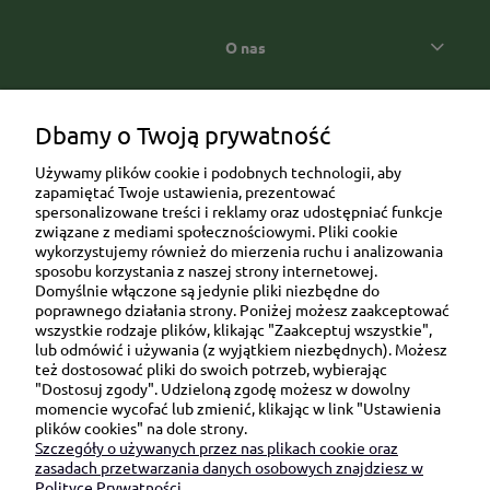
O nas
Popularne kategorie prezentowe
Dbamy o Twoją prywatność
Używamy plików cookie i podobnych technologii, aby
zapamiętać Twoje ustawienia, prezentować
spersonalizowane treści i reklamy oraz udostępniać funkcje
związane z mediami społecznościowymi. Pliki cookie
wykorzystujemy również do mierzenia ruchu i analizowania
sposobu korzystania z naszej strony internetowej.
Domyślnie włączone są jedynie pliki niezbędne do
Ul. Brukowa 6/8 lok. 57/58
poprawnego działania strony. Poniżej możesz zaakceptować
wszystkie rodzaje plików, klikając "Zaakceptuj wszystkie",
91-341 Łódź
lub odmówić i używania (z wyjątkiem niezbędnych). Możesz
NIP: 6751510615
też dostosować pliki do swoich potrzeb, wybierając
"Dostosuj zgody". Udzieloną zgodę możesz w dowolny
SKONTAKTUJ SIĘ Z NAMI:
momencie wycofać lub zmienić, klikając w link "Ustawienia
plików cookies" na dole strony.
Szczegóły o używanych przez nas plikach cookie oraz
sklep@be-happygifts.com
zasadach przetwarzania danych osobowych znajdziesz w
+48 690 172 872
Polityce Prywatności.