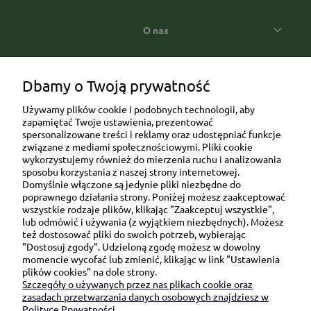
O nas
Popularne kategorie prezentowe
Dbamy o Twoją prywatność
Używamy plików cookie i podobnych technologii, aby
zapamiętać Twoje ustawienia, prezentować
spersonalizowane treści i reklamy oraz udostępniać funkcje
związane z mediami społecznościowymi. Pliki cookie
wykorzystujemy również do mierzenia ruchu i analizowania
sposobu korzystania z naszej strony internetowej.
Domyślnie włączone są jedynie pliki niezbędne do
Ul. Brukowa 6/8 lok. 57/58
poprawnego działania strony. Poniżej możesz zaakceptować
wszystkie rodzaje plików, klikając "Zaakceptuj wszystkie",
91-341 Łódź
lub odmówić i używania (z wyjątkiem niezbędnych). Możesz
NIP: 6751510615
też dostosować pliki do swoich potrzeb, wybierając
"Dostosuj zgody". Udzieloną zgodę możesz w dowolny
SKONTAKTUJ SIĘ Z NAMI:
momencie wycofać lub zmienić, klikając w link "Ustawienia
plików cookies" na dole strony.
Szczegóły o używanych przez nas plikach cookie oraz
sklep@be-happygifts.com
zasadach przetwarzania danych osobowych znajdziesz w
+48 690 172 872
Polityce Prywatności.