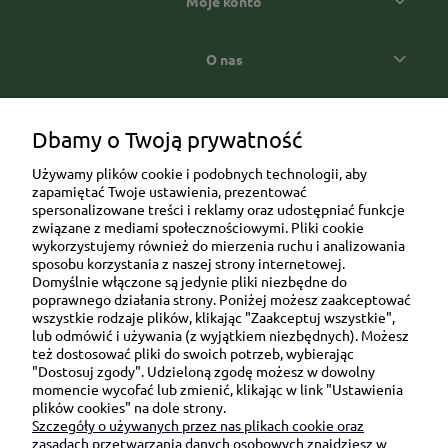
Moje konto
O nas
Popularne kategorie prezentowe
Dbamy o Twoją prywatność
Używamy plików cookie i podobnych technologii, aby
zapamiętać Twoje ustawienia, prezentować
spersonalizowane treści i reklamy oraz udostępniać funkcje
związane z mediami społecznościowymi. Pliki cookie
wykorzystujemy również do mierzenia ruchu i analizowania
sposobu korzystania z naszej strony internetowej.
Domyślnie włączone są jedynie pliki niezbędne do
Ul. Brukowa 6/8 lok. 57/58
poprawnego działania strony. Poniżej możesz zaakceptować
wszystkie rodzaje plików, klikając "Zaakceptuj wszystkie",
91-341 Łódź
lub odmówić i używania (z wyjątkiem niezbędnych). Możesz
NIP: 6751510615
też dostosować pliki do swoich potrzeb, wybierając
"Dostosuj zgody". Udzieloną zgodę możesz w dowolny
SKONTAKTUJ SIĘ Z NAMI:
momencie wycofać lub zmienić, klikając w link "Ustawienia
plików cookies" na dole strony.
Szczegóły o używanych przez nas plikach cookie oraz
sklep@be-happygifts.com
zasadach przetwarzania danych osobowych znajdziesz w