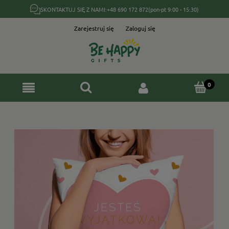
SKONTAKTUJ SIĘ Z NAMI:
+48 690 172 872
(pon-pt 9:00 - 15:30)
Zarejestruj się
Zaloguj się