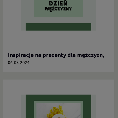
Inspiracje na prezenty dla mężczyzn,
którzy cenią oryginalność
06-03-2024