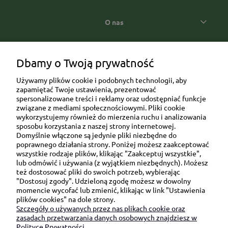
O nas
Popularne kategorie prezentowe
Dbamy o Twoją prywatność
Używamy plików cookie i podobnych technologii, aby
zapamiętać Twoje ustawienia, prezentować
spersonalizowane treści i reklamy oraz udostępniać funkcje
związane z mediami społecznościowymi. Pliki cookie
wykorzystujemy również do mierzenia ruchu i analizowania
sposobu korzystania z naszej strony internetowej.
Domyślnie włączone są jedynie pliki niezbędne do
Ul. Brukowa 6/8 lok. 57/58
poprawnego działania strony. Poniżej możesz zaakceptować
wszystkie rodzaje plików, klikając "Zaakceptuj wszystkie",
91-341 Łódź
lub odmówić i używania (z wyjątkiem niezbędnych). Możesz
NIP: 6751510615
też dostosować pliki do swoich potrzeb, wybierając
"Dostosuj zgody". Udzieloną zgodę możesz w dowolny
SKONTAKTUJ SIĘ Z NAMI:
momencie wycofać lub zmienić, klikając w link "Ustawienia
plików cookies" na dole strony.
Szczegóły o używanych przez nas plikach cookie oraz
sklep@be-happygifts.com
zasadach przetwarzania danych osobowych znajdziesz w
+48 690 172 872
Polityce Prywatności.