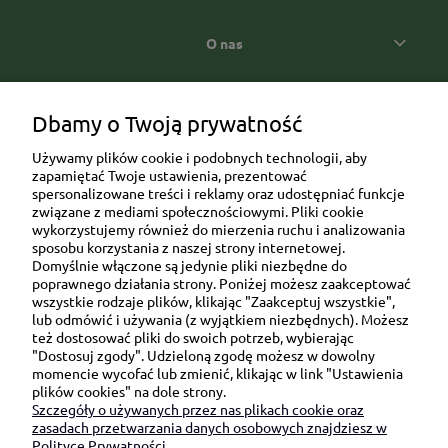
O nas
Popularne kategorie prezentowe
Dbamy o Twoją prywatność
Używamy plików cookie i podobnych technologii, aby
zapamiętać Twoje ustawienia, prezentować
spersonalizowane treści i reklamy oraz udostępniać funkcje
związane z mediami społecznościowymi. Pliki cookie
wykorzystujemy również do mierzenia ruchu i analizowania
sposobu korzystania z naszej strony internetowej.
Domyślnie włączone są jedynie pliki niezbędne do
Ul. Brukowa 6/8 lok. 57/58
poprawnego działania strony. Poniżej możesz zaakceptować
wszystkie rodzaje plików, klikając "Zaakceptuj wszystkie",
91-341 Łódź
lub odmówić i używania (z wyjątkiem niezbędnych). Możesz
NIP: 6751510615
też dostosować pliki do swoich potrzeb, wybierając
"Dostosuj zgody". Udzieloną zgodę możesz w dowolny
SKONTAKTUJ SIĘ Z NAMI:
momencie wycofać lub zmienić, klikając w link "Ustawienia
plików cookies" na dole strony.
Szczegóły o używanych przez nas plikach cookie oraz
sklep@be-happygifts.com
zasadach przetwarzania danych osobowych znajdziesz w
+48 690 172 872
Polityce Prywatności.