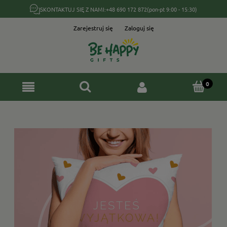
SKONTAKTUJ SIĘ Z NAMI:
+48 690 172 872
(pon-pt 9:00 - 15:30)
Zarejestruj się
Zaloguj się