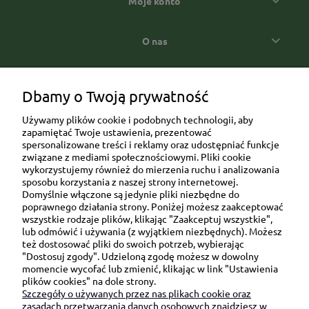
Moje konto
O nas
Popularne kategorie prezentowe
Dbamy o Twoją prywatność
Używamy plików cookie i podobnych technologii, aby
zapamiętać Twoje ustawienia, prezentować
spersonalizowane treści i reklamy oraz udostępniać funkcje
związane z mediami społecznościowymi. Pliki cookie
wykorzystujemy również do mierzenia ruchu i analizowania
sposobu korzystania z naszej strony internetowej.
Domyślnie włączone są jedynie pliki niezbędne do
Ul. Brukowa 6/8 lok. 57/58
poprawnego działania strony. Poniżej możesz zaakceptować
wszystkie rodzaje plików, klikając "Zaakceptuj wszystkie",
91-341 Łódź
lub odmówić i używania (z wyjątkiem niezbędnych). Możesz
NIP: 6751510615
też dostosować pliki do swoich potrzeb, wybierając
"Dostosuj zgody". Udzieloną zgodę możesz w dowolny
SKONTAKTUJ SIĘ Z NAMI:
momencie wycofać lub zmienić, klikając w link "Ustawienia
plików cookies" na dole strony.
Szczegóły o używanych przez nas plikach cookie oraz
sklep@be-happygifts.com
zasadach przetwarzania danych osobowych znajdziesz w