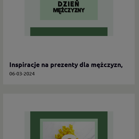
Inspiracje na prezenty dla mężczyzn,
którzy cenią oryginalność
06-03-2024