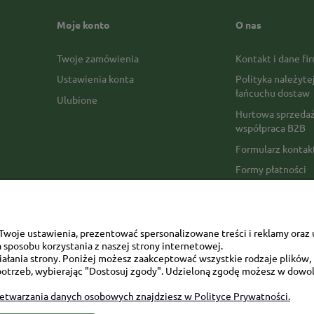
Moje konto
O nas
Twoje zamówienia
Kontakt i dane fi
Ustawienia konta
Polityka należyte
łańcuchu dostaw
Ulubione
Hurtowa sprzedaż
współpraca B2B
Formularz konta
Formy płatności
Czas realizacji z
Czas i koszty dos
Opinie Trustmate
woje ustawienia, prezentować spersonalizowane treści i reklamy oraz 
sposobu korzystania z naszej strony internetowej.
Mapa kategorii
łania strony. Poniżej możesz zaakceptować wszystkie rodzaje plików, k
otrzeb, wybierając "Dostosuj zgody". Udzieloną zgodę możesz w dowol
zetwarzania danych osobowych znajdziesz w Polityce Prywatności.