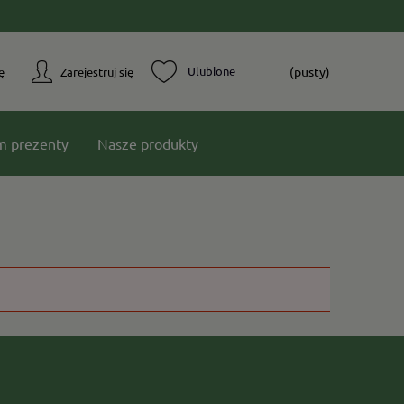
(pusty)
ę
Zarejestruj się
m prezenty
Nasze produkty