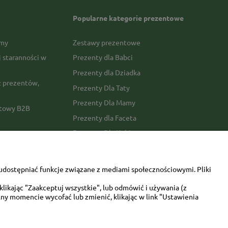
Popularne kategorie prezentowe
rmy
Zestawy prezentowe
j staranności w
Prezenty dla Babci
Prezenty dla Dziadka
 prezentów,
Prezenty Dla Taty
Prezenty Dla Mamy
ktowy B2B
Prezenty dla Faceta
Prezenty Dla Kobiety
amówienia
Dla miłośników zwierząt
tawy
Walentynki
udostępniać funkcje związane z mediami społecznościowymi. Pliki
Urodziny/imieniny
likając "Zaakceptuj wszystkie", lub odmówić i używania (z
ny momencie wycofać lub zmienić, klikając w link "Ustawienia