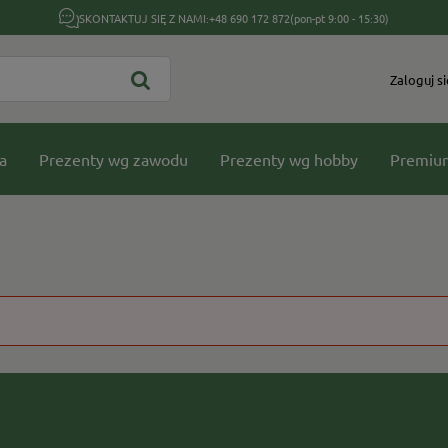
SKONTAKTUJ SIĘ Z NAMI:
+48 690 172 872
(pon-pt 9:00 - 15:30)
Zaloguj si
a
Prezenty wg zawodu
Prezenty wg hobby
Premiu