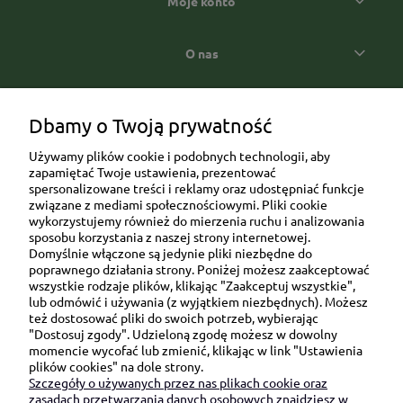
Moje konto
O nas
Popularne kategorie prezentowe
Dbamy o Twoją prywatność
Używamy plików cookie i podobnych technologii, aby
zapamiętać Twoje ustawienia, prezentować
spersonalizowane treści i reklamy oraz udostępniać funkcje
związane z mediami społecznościowymi. Pliki cookie
wykorzystujemy również do mierzenia ruchu i analizowania
sposobu korzystania z naszej strony internetowej.
Domyślnie włączone są jedynie pliki niezbędne do
Ul. Brukowa 6/8 lok. 57/58
poprawnego działania strony. Poniżej możesz zaakceptować
wszystkie rodzaje plików, klikając "Zaakceptuj wszystkie",
91-341 Łódź
lub odmówić i używania (z wyjątkiem niezbędnych). Możesz
NIP: 6751510615
też dostosować pliki do swoich potrzeb, wybierając
"Dostosuj zgody". Udzieloną zgodę możesz w dowolny
SKONTAKTUJ SIĘ Z NAMI:
momencie wycofać lub zmienić, klikając w link "Ustawienia
plików cookies" na dole strony.
Szczegóły o używanych przez nas plikach cookie oraz
sklep@be-happygifts.com
zasadach przetwarzania danych osobowych znajdziesz w