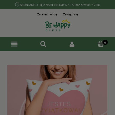
SKONTAKTUJ SIĘ Z NAMI:
+48 690 172 872
(pon-pt 9:00 - 15:30)
Zarejestruj się
Zaloguj się