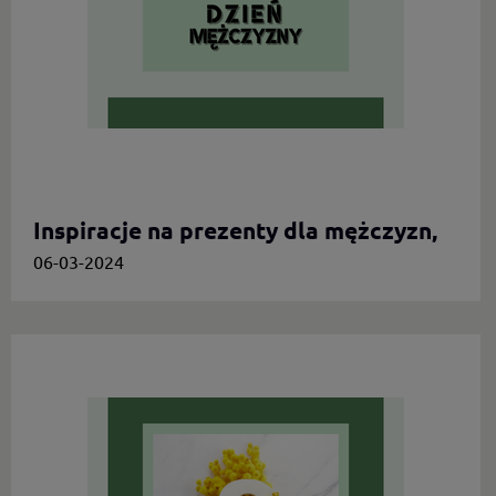
Inspiracje na prezenty dla mężczyzn,
którzy cenią oryginalność
06-03-2024