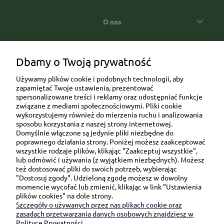
O nas
Popularne kategorie prezentowe
Dbamy o Twoją prywatność
Używamy plików cookie i podobnych technologii, aby
zapamiętać Twoje ustawienia, prezentować
spersonalizowane treści i reklamy oraz udostępniać funkcje
związane z mediami społecznościowymi. Pliki cookie
wykorzystujemy również do mierzenia ruchu i analizowania
sposobu korzystania z naszej strony internetowej.
Domyślnie włączone są jedynie pliki niezbędne do
Ul. Brukowa 6/8 lok. 57/58
poprawnego działania strony. Poniżej możesz zaakceptować
wszystkie rodzaje plików, klikając "Zaakceptuj wszystkie",
91-341 Łódź
lub odmówić i używania (z wyjątkiem niezbędnych). Możesz
NIP: 6751510615
też dostosować pliki do swoich potrzeb, wybierając
"Dostosuj zgody". Udzieloną zgodę możesz w dowolny
SKONTAKTUJ SIĘ Z NAMI:
momencie wycofać lub zmienić, klikając w link "Ustawienia
plików cookies" na dole strony.
Szczegóły o używanych przez nas plikach cookie oraz
sklep@be-happygifts.com
zasadach przetwarzania danych osobowych znajdziesz w
+48 690 172 872
Polityce Prywatności.