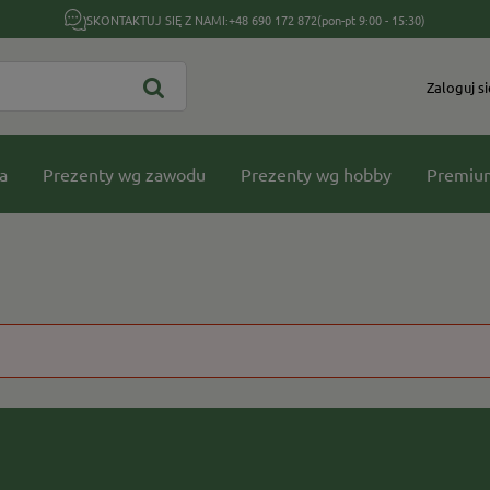
SKONTAKTUJ SIĘ Z NAMI:
+48 690 172 872
(pon-pt 9:00 - 15:30)
Zaloguj si
a
Prezenty wg zawodu
Prezenty wg hobby
Premiu