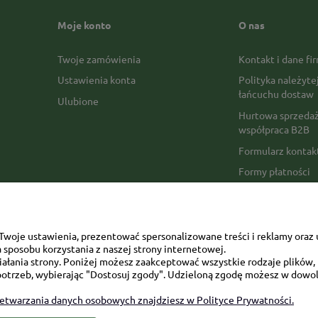
Moje konto
O nas
Twoje zamówienia
Kontakt i dane fi
Ustawienia konta
Polityka należyte
łańcuchu dostaw
Ulubione
Hurtowa sprzedaż
współpraca B2B
Formularz konta
Formy płatności
Czas realizacji z
Czas i koszty dos
Opinie Trustmate
woje ustawienia, prezentować spersonalizowane treści i reklamy oraz 
sposobu korzystania z naszej strony internetowej.
Mapa kategorii
łania strony. Poniżej możesz zaakceptować wszystkie rodzaje plików, k
otrzeb, wybierając "Dostosuj zgody". Udzieloną zgodę możesz w dowol
zetwarzania danych osobowych znajdziesz w Polityce Prywatności.