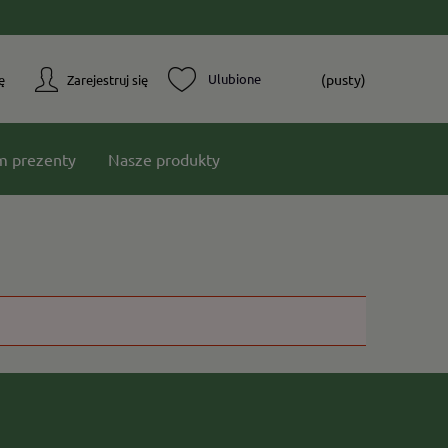
(pusty)
ę
Zarejestruj się
m prezenty
Nasze produkty