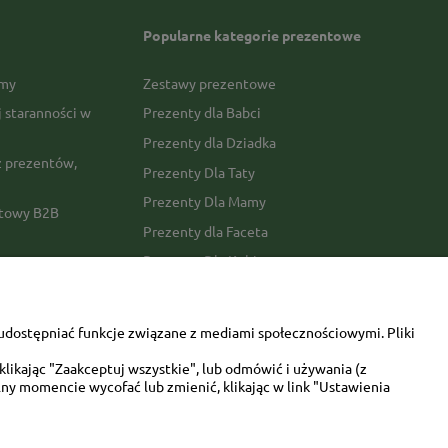
Popularne kategorie prezentowe
rmy
Zestawy prezentowe
j staranności w
Prezenty dla Babci
Prezenty dla Dziadka
 prezentów,
Prezenty Dla Taty
Prezenty Dla Mamy
ktowy B2B
Prezenty dla Faceta
Prezenty Dla Kobiety
amówienia
Dla miłośników zwierząt
tawy
Walentynki
udostępniać funkcje związane z mediami społecznościowymi. Pliki
Urodziny/imieniny
likając "Zaakceptuj wszystkie", lub odmówić i używania (z
ny momencie wycofać lub zmienić, klikając w link "Ustawienia