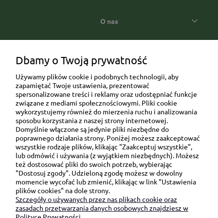
O nas
Popularne kategorie prezentowe
Dbamy o Twoją prywatność
Używamy plików cookie i podobnych technologii, aby
zapamiętać Twoje ustawienia, prezentować
spersonalizowane treści i reklamy oraz udostępniać funkcje
związane z mediami społecznościowymi. Pliki cookie
wykorzystujemy również do mierzenia ruchu i analizowania
sposobu korzystania z naszej strony internetowej.
Domyślnie włączone są jedynie pliki niezbędne do
Ul. Brukowa 6/8 lok. 57/58
poprawnego działania strony. Poniżej możesz zaakceptować
wszystkie rodzaje plików, klikając "Zaakceptuj wszystkie",
91-341 Łódź
lub odmówić i używania (z wyjątkiem niezbędnych). Możesz
NIP: 6751510615
też dostosować pliki do swoich potrzeb, wybierając
"Dostosuj zgody". Udzieloną zgodę możesz w dowolny
SKONTAKTUJ SIĘ Z NAMI:
momencie wycofać lub zmienić, klikając w link "Ustawienia
plików cookies" na dole strony.
Szczegóły o używanych przez nas plikach cookie oraz
sklep@be-happygifts.com
zasadach przetwarzania danych osobowych znajdziesz w
+48 690 172 872
Polityce Prywatności.