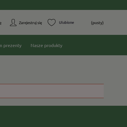
(pusty)
ę
Zarejestruj się
m prezenty
Nasze produkty