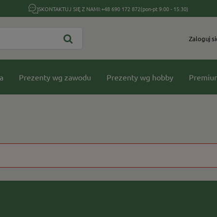
SKONTAKTUJ SIĘ Z NAMI:
+48 690 172 872
(pon-pt 9:00 - 15:30)
Zaloguj si
a
Prezenty wg zawodu
Prezenty wg hobby
Premiu