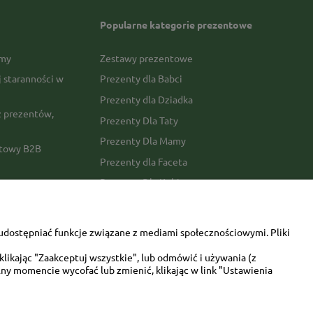
Popularne kategorie prezentowe
rmy
Zestawy prezentowe
j staranności w
Prezenty dla Babci
Prezenty dla Dziadka
 prezentów,
Prezenty Dla Taty
Prezenty Dla Mamy
ktowy B2B
Prezenty dla Faceta
Prezenty Dla Kobiety
amówienia
Dla miłośników zwierząt
tawy
Walentynki
udostępniać funkcje związane z mediami społecznościowymi. Pliki
Urodziny/imieniny
likając "Zaakceptuj wszystkie", lub odmówić i używania (z
ny momencie wycofać lub zmienić, klikając w link "Ustawienia