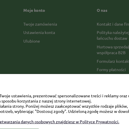
Moje konto
O nas
Twoje zamówienia
Kontakt i dane fi
Ustawienia konta
Polityka należyte
łańcuchu dostaw
Ulubione
Hurtowa sprzedaż
współpraca B2B
Formularz konta
Formy płatności
Czas realizacji z
Czas i koszty dos
Opinie Trustmate
woje ustawienia, prezentować spersonalizowane treści i reklamy oraz 
sposobu korzystania z naszej strony internetowej.
Mapa kategorii
łania strony. Poniżej możesz zaakceptować wszystkie rodzaje plików, k
otrzeb, wybierając "Dostosuj zgody". Udzieloną zgodę możesz w dowol
zetwarzania danych osobowych znajdziesz w Polityce Prywatności.