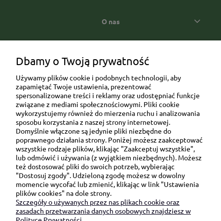
O nas
Popularne kategorie prezentowe
Dbamy o Twoją prywatność
Używamy plików cookie i podobnych technologii, aby
zapamiętać Twoje ustawienia, prezentować
spersonalizowane treści i reklamy oraz udostępniać funkcje
związane z mediami społecznościowymi. Pliki cookie
wykorzystujemy również do mierzenia ruchu i analizowania
sposobu korzystania z naszej strony internetowej.
Domyślnie włączone są jedynie pliki niezbędne do
Ul. Brukowa 6/8 lok. 57/58
poprawnego działania strony. Poniżej możesz zaakceptować
wszystkie rodzaje plików, klikając "Zaakceptuj wszystkie",
91-341 Łódź
lub odmówić i używania (z wyjątkiem niezbędnych). Możesz
NIP: 6751510615
też dostosować pliki do swoich potrzeb, wybierając
"Dostosuj zgody". Udzieloną zgodę możesz w dowolny
SKONTAKTUJ SIĘ Z NAMI:
momencie wycofać lub zmienić, klikając w link "Ustawienia
plików cookies" na dole strony.
Szczegóły o używanych przez nas plikach cookie oraz
sklep@be-happygifts.com
zasadach przetwarzania danych osobowych znajdziesz w
+48 690 172 872
Polityce Prywatności.