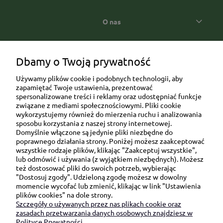
O nas
Popularne kategorie prezentowe
Dbamy o Twoją prywatność
Używamy plików cookie i podobnych technologii, aby
zapamiętać Twoje ustawienia, prezentować
spersonalizowane treści i reklamy oraz udostępniać funkcje
związane z mediami społecznościowymi. Pliki cookie
wykorzystujemy również do mierzenia ruchu i analizowania
sposobu korzystania z naszej strony internetowej.
Domyślnie włączone są jedynie pliki niezbędne do
Ul. Brukowa 6/8 lok. 57/58
poprawnego działania strony. Poniżej możesz zaakceptować
wszystkie rodzaje plików, klikając "Zaakceptuj wszystkie",
91-341 Łódź
lub odmówić i używania (z wyjątkiem niezbędnych). Możesz
NIP: 6751510615
też dostosować pliki do swoich potrzeb, wybierając
"Dostosuj zgody". Udzieloną zgodę możesz w dowolny
SKONTAKTUJ SIĘ Z NAMI:
momencie wycofać lub zmienić, klikając w link "Ustawienia
plików cookies" na dole strony.
Szczegóły o używanych przez nas plikach cookie oraz
sklep@be-happygifts.com
zasadach przetwarzania danych osobowych znajdziesz w
+48 690 172 872
Polityce Prywatności.