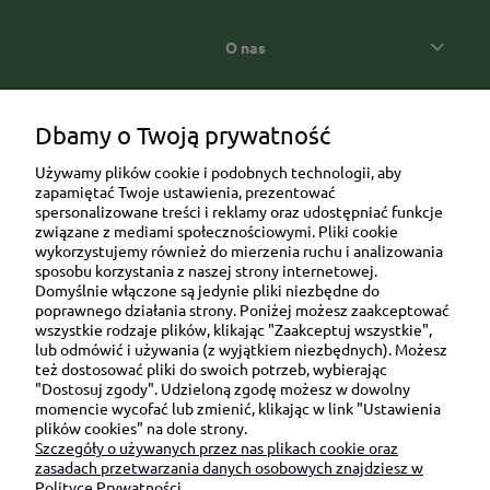
O nas
Popularne kategorie prezentowe
Dbamy o Twoją prywatność
Używamy plików cookie i podobnych technologii, aby
zapamiętać Twoje ustawienia, prezentować
spersonalizowane treści i reklamy oraz udostępniać funkcje
związane z mediami społecznościowymi. Pliki cookie
wykorzystujemy również do mierzenia ruchu i analizowania
sposobu korzystania z naszej strony internetowej.
Domyślnie włączone są jedynie pliki niezbędne do
Ul. Brukowa 6/8 lok. 57/58
poprawnego działania strony. Poniżej możesz zaakceptować
wszystkie rodzaje plików, klikając "Zaakceptuj wszystkie",
91-341 Łódź
lub odmówić i używania (z wyjątkiem niezbędnych). Możesz
NIP: 6751510615
też dostosować pliki do swoich potrzeb, wybierając
"Dostosuj zgody". Udzieloną zgodę możesz w dowolny
SKONTAKTUJ SIĘ Z NAMI:
momencie wycofać lub zmienić, klikając w link "Ustawienia
plików cookies" na dole strony.
Szczegóły o używanych przez nas plikach cookie oraz
sklep@be-happygifts.com
zasadach przetwarzania danych osobowych znajdziesz w
+48 690 172 872
Polityce Prywatności.